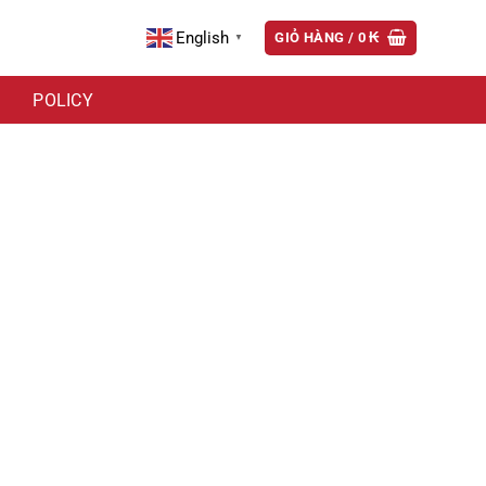
English
GIỎ HÀNG /
0
₭
▼
POLICY