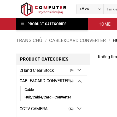
Bỏ
Tìm
qua
kiếm:
nội
dung
HOME
PRODUCT CATEGORIES
TRANG CHỦ
/
CABLE&CARD CONVERTER
/
H
Không tìm
PRODUCT CATEGORIES
2Hand Clear Stock
(0)
CABLE&CARD CONVERTER
(2)
Cable
Hub/Cable/Card - Converter
CCTV CAMERA
(32)