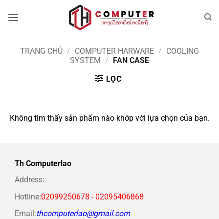
Bỏ
qua
nội
dung
TRANG CHỦ
/
COMPUTER HARWARE
/
COOLING
SYSTEM
/
FAN CASE
LỌC
Không tìm thấy sản phẩm nào khớp với lựa chọn của bạn.
Th Computerlao
Address:
Hotline
:02099250678 - 02095406868
Email:
thcomputerlao@gmail.com