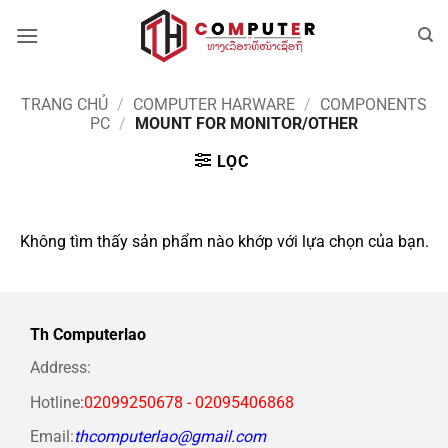
Bỏ
qua
nội
dung
TRANG CHỦ
/
COMPUTER HARWARE
/
COMPONENTS
PC
/
MOUNT FOR MONITOR/OTHER
LỌC
Không tìm thấy sản phẩm nào khớp với lựa chọn của bạn.
Th Computerlao
Address:
Hotline
:02099250678 - 02095406868
Email:
thcomputerlao@gmail.com