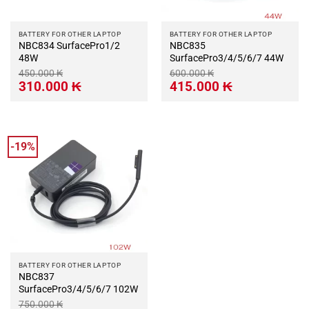
BATTERY FOR OTHER LAPTOP
BATTERY FOR OTHER LAPTOP
NBC834 SurfacePro1/2
NBC835
48W
SurfacePro3/4/5/6/7 44W
450.000
₭
600.000
₭
Giá
Giá
Giá
Giá
310.000
₭
415.000
₭
gốc
hiện
gốc
hiện
là:
tại
là:
tại
450.000 ₭.
là:
600.000 ₭.
là:
310.000 ₭.
415.000 ₭.
-19%
BATTERY FOR OTHER LAPTOP
NBC837
SurfacePro3/4/5/6/7 102W
750.000
₭