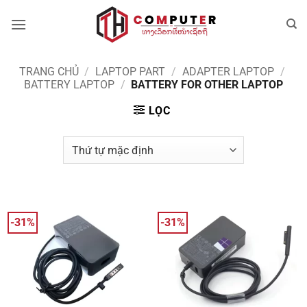
Bỏ
qua
nội
dung
TRANG CHỦ
/
LAPTOP PART
/
ADAPTER LAPTOP
/
BATTERY LAPTOP
/
BATTERY FOR OTHER LAPTOP
LỌC
-31%
-31%