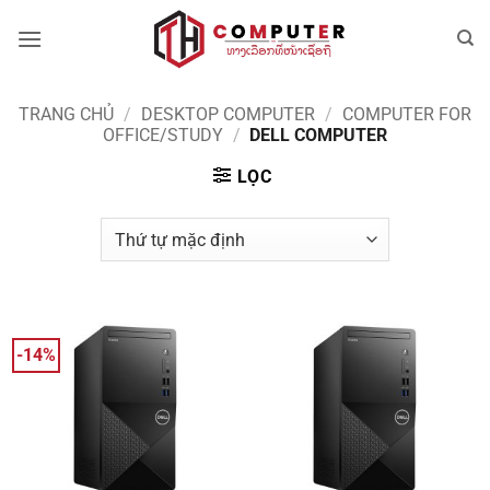
Bỏ
qua
nội
dung
TRANG CHỦ
/
DESKTOP COMPUTER
/
COMPUTER FOR
OFFICE/STUDY
/
DELL COMPUTER
LỌC
-14%