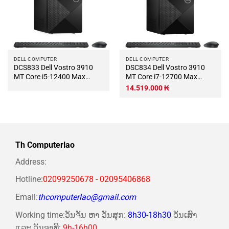
DELL COMPUTER
DELL COMPUTER
DCS833 Dell Vostro 3910
DSC834 Dell Vostro 3910
MT Core i5-12400 Max
MT Core i7-12700 Max
Turbo 4.4Ghz RAM DDR4
Turbo 4.9Ghz RAM DDR4
14.519.000
₭
16Gb M.2 NVME 500Gb Wifi
16Gb M.2 NVME 500Gb Wifi
KB-Chuột (Không có màn
KB-Chuột (Không có màn
hình)
hình)
Th Computerlao
Address:
Hotline
:02099250678 - 02095406868
Email:
thcomputerlao@gmail.com
Working time:ວັນຈັນ ຫາ ວັນສຸກ:
8h30-18h30
ວັນເສົາ
ແລະ ວັນອາທີ:
9h-16h00