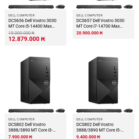
DELL COMPUTER
DELL COMPUTER
DCS656 Dell Vostro 3030
DCS657 Dell Vostro 3030
MT Core i5-14400 Max
MT Core i7-14700 Max
Turbo 4.7Ghz RAM DDR5
Turbo 5.4Ghz RAM DDR5
15.000.000
₭
20.900.000
₭
16Gb M.2 NVME 500Gb Wifi
16Gb M.2 NVME 500Gb Wifi
Giá
Giá
12.879.000
₭
gốc
hiện
KB-Chuột (Không có màn
KB-Chuột (Không có màn
là:
tại
hình)
hình)
15.000.000 ₭.
là:
12.879.000 ₭.
DELL COMPUTER
DELL COMPUTER
DCS802 Dell Vostro
DCS802 Dell Vostro
3888/3890 MT Core i3-
3888/3890 MT Core i5-
10100 3.6Ghz Turbo 4.3Ghz
10400 2.9Ghz Turbo 4.3Ghz
7.900.000
₭
9.400.000
₭