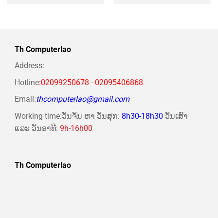
nhân-12 luồng Bo mạch chủ
12 luồng Mainboard B660M
B660M RAM DDR4 16Gb
RAM DDR4 16Gb M.2 NVME
M.2 NVME 500Gb PSU
500Gb VGA RX580 8Gb
500W Wifi KB-Chuột (Không
PSU 500W HKC 23.8 Wifi
có màn hình) .jpg
KB-Chuột.jpg
Th Computerlao
Address:
Hotline
:02099250678 - 02095406868
Email:
thcomputerlao@gmail.com
Working time:ວັນຈັນ ຫາ ວັນສຸກ:
8h30-18h30
ວັນເສົາ
ແລະ ວັນອາທີ:
9h-16h00
Th Computerlao