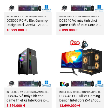
INTEL GEN 12 DESIGN/GAMING COMPUTER
INTEL GEN 12 DESIGN/GAMING COMPUTER
DCS006 PC-FullSet Gaming-
DCS940 Vỏ máy tính chơi
Design Intel Core i3-12100F
game Thiết kế Intel Core i3-
Max Turbo 4.3Ghz 4 nhân-8
12100F Max Turbo 4,3Ghz 4
10.999.000
₭
6.899.000
₭
luồng Mainboard H610M
nhân-8 luồng Bo mạch chủ
RAM DDR4 16Gb M.2 NVME
H610M RAM DDR4 16Gb
500Gb VGA GTX1050 4Gb
M.2 NVME 500Gb PSU
PSU 400W ACER 21.5 Wifi
400W Wifi KB-Chuột (Không
KB-Chuột.jpg
có màn hình)
INTEL GEN 12 DESIGN/GAMING COMPUTER
INTEL GEN 12 DESIGN/GAMING COMPUTER
DCS942 Vỏ máy tính chơi
DCS943 PC-FullSet Gaming-
game Thiết kế Intel Core i5-
Design Intel Core i5-12400F
12400F Max Turbo 4,4Ghz 6
Max Turbo 4.4Ghz 6 nhân-
8.849.000
₭
13.699.000
₭