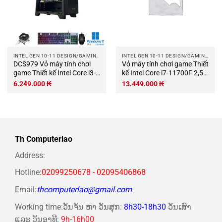
INTEL GEN 10-11 DESIGN/GAMING COMPUTER
INTEL GEN 10-11 DESIGN/GAMING COMPUTER
DCS979 Vỏ máy tính chơi
Vỏ máy tính chơi game Thiết
game Thiết kế Intel Core i3-
kế Intel Core i7-11700F 2,5
10100F 3,6Ghz Turbo
GHz Turbo 4,9 GHz 8 lõi-16
6.249.000
₭
13.449.000
₭
4,3Ghz 4 nhân-8 luồng Bo
luồng Bo mạch chủ Z590M
mạch chủ H510M RAM
RAM DDR4 32Gb M.2 NVME
DDR4 16Gb SSD 250Gb PSU
1Tb PSU 750W Wifi KB-
400W Wifi KB-Chuột (Không
Chuột (Không có màn hình)
có màn hình).jpg
Th Computerlao
Address:
Hotline
:02099250678 - 02095406868
Email:
thcomputerlao@gmail.com
Working time:ວັນຈັນ ຫາ ວັນສຸກ:
8h30-18h30
ວັນເສົາ
ແລະ ວັນອາທີ:
9h-16h00