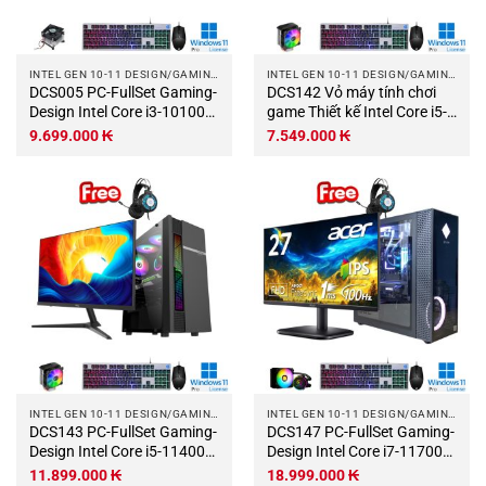
INTEL GEN 10-11 DESIGN/GAMING COMPUTER
INTEL GEN 10-11 DESIGN/GAMING COMPUTER
DCS005 PC-FullSet Gaming-
DCS142 Vỏ máy tính chơi
Design Intel Core i3-10100F
game Thiết kế Intel Core i5-
3.6Ghz Turbo 4.3Ghz 4
11400F 2,6 GHz Turbo 4,4
9.699.000
₭
7.549.000
₭
nhân-8 luồng Mainboard
GHz 6 lõi-12 luồng Bo mạch
H510M RAM DDR4 16Gb
chủ H510M RAM DDR4
SSD 250Gb VGA GTX750Ti
16Gb M.2 NVME 500Gb
4Gb PSU 400W ACER 21.5″
PSU 500W Wifi KB-Chuột
Wifi KB-Chuột.jpg
(Không có màn hình).jpg
INTEL GEN 10-11 DESIGN/GAMING COMPUTER
INTEL GEN 10-11 DESIGN/GAMING COMPUTER
DCS143 PC-FullSet Gaming-
DCS147 PC-FullSet Gaming-
Design Intel Core i5-11400F
Design Intel Core i7-11700F
2.6Ghz Turbo 4.4Ghz 6
2.5Ghz Turbo 4.9Ghz 8
11.899.000
₭
18.999.000
₭