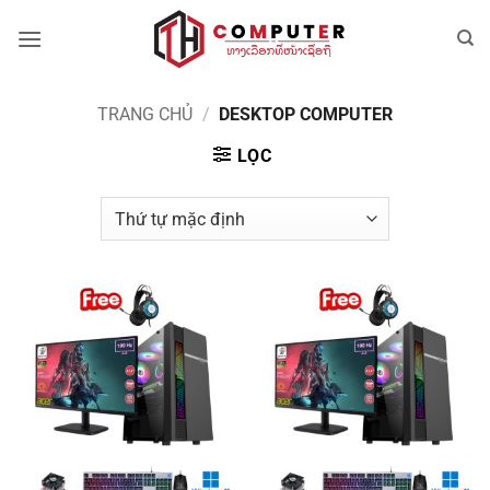
Bỏ
qua
nội
dung
TRANG CHỦ
/
DESKTOP COMPUTER
LỌC