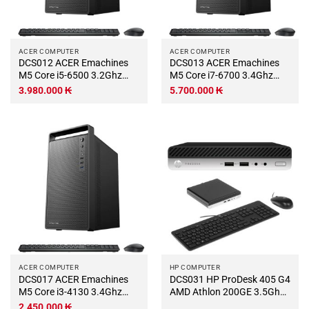
ACER COMPUTER
ACER COMPUTER
DCS012 ACER Emachines
DCS013 ACER Emachines
M5 Core i5-6500 3.2Ghz
M5 Core i7-6700 3.4Ghz
Turbo 3.6Ghz RAM DDR4
Turbo 4.0Ghz RAM DDR4
3.980.000
₭
5.700.000
₭
8Gb SSD 250Gb Wifi KB-
8Gb SSD 500Gb Wifi KB-
Chuột (Không có màn hình)
Chuột (Không có màn hình)
ACER COMPUTER
HP COMPUTER
DCS017 ACER Emachines
DCS031 HP ProDesk 405 G4
M5 Core i3-4130 3.4Ghz
AMD Athlon 200GE 3.5Ghz
RAM DDR3 8Gb SSD 120Gb
RAM DDR4 8Gb M.2 NVME
2.450.000
₭