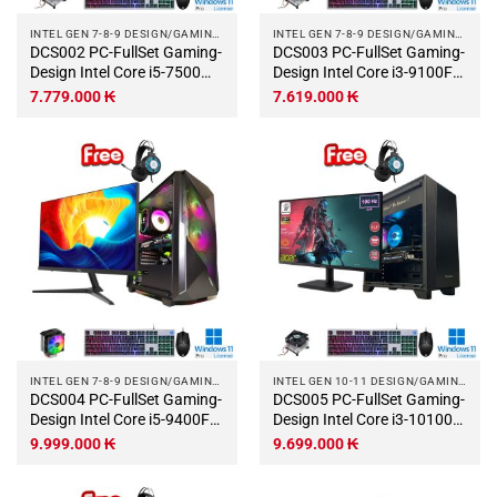
INTEL GEN 7-8-9 DESIGN/GAMING COMPUTER
INTEL GEN 7-8-9 DESIGN/GAMING COMPUTER
DCS002 PC-FullSet Gaming-
DCS003 PC-FullSet Gaming-
Design Intel Core i5-7500
Design Intel Core i3-9100F
3.4Ghz Turbo 3.8Ghz 4
3.6Ghz Turbo 4.2Ghz 4
7.779.000
₭
7.619.000
₭
nhân-4 luồng Mainboard
nhân-4 luồng Mainboard
H110 RAM DDR4 8Gb M.2
Z370 RAM DDR4 8Gb M.2
NVME 250Gb VGA RX550
NVME 250Gb VGA RX550
4Gb PSU 400W ACER 21.5
4Gb PSU 400W ACER 21.
Wifi KB-Chuột.jpg
Wifi KB-Chuột.jpg
INTEL GEN 7-8-9 DESIGN/GAMING COMPUTER
INTEL GEN 10-11 DESIGN/GAMING COMPUTER
DCS004 PC-FullSet Gaming-
DCS005 PC-FullSet Gaming-
Design Intel Core i5-9400F
Design Intel Core i3-10100F
2.9Ghz Turbo 4.1Ghz 6
3.6Ghz Turbo 4.3Ghz 4
9.999.000
₭
9.699.000
₭
nhân-6 luồng Mainboard
nhân-8 luồng Mainboard
Z370 RAM DDR4 16Gb M.2
H510M RAM DDR4 16Gb