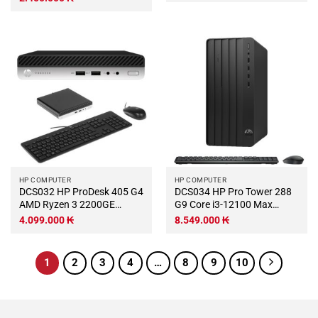
Wifi KB-Chuột (Không có
128Gb Wifi KB-Chuột
màn hình)
(Không có màn hình)
HP COMPUTER
HP COMPUTER
DCS032 HP ProDesk 405 G4
DCS034 HP Pro Tower 288
AMD Ryzen 3 2200GE
G9 Core i3-12100 Max
3.1Ghz Turbo 3.4Ghz RAM
Turbo 4.3Ghz RAM DDR4
4.099.000
₭
8.549.000
₭
DDR4 8Gb M.2 NVME
8Gb M.2 NVME 250Gb Wifi
250Gb Wifi KB-Chuột
KB-Chuột (Không có màn
(Không có màn hình)
hình)
1
2
3
4
…
8
9
10