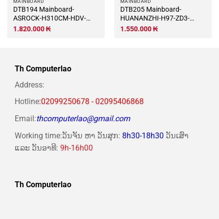
MAINBOARD
MAINBOARD
DTB194 Mainboard-
DTB205 Mainboard-
ASROCK-H310CM-HDV-
HUANANZHI-H97-ZD3-
M.2-SE
LGA1155-DDR3-M.2-
1.820.000
₭
1.550.000
₭
NVME,-HDMI,-Sata-III,-USB-
3.0
Th Computerlao
Address:
Hotline
:02099250678 - 02095406868
Email:
thcomputerlao@gmail.com
Working time:ວັນຈັນ ຫາ ວັນສຸກ:
8h30-18h30
ວັນເສົາ
ແລະ ວັນອາທີ:
9h-16h00
Th Computerlao