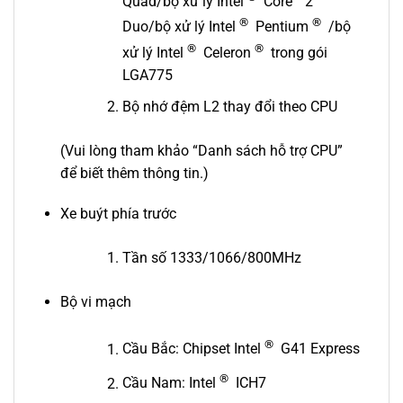
Quad/bộ xử lý Intel
Core™ 2
®
®
Duo/bộ xử lý Intel
Pentium
/bộ
®
®
xử lý Intel
Celeron
trong gói
LGA775
Bộ nhớ đệm L2 thay đổi theo CPU
(Vui lòng tham khảo “Danh sách hỗ trợ CPU”
để biết thêm thông tin.)
Xe buýt phía trước
Tần số 1333/1066/800MHz
Bộ vi mạch
®
Cầu Bắc: Chipset Intel
G41 Express
®
Cầu Nam: Intel
ICH7