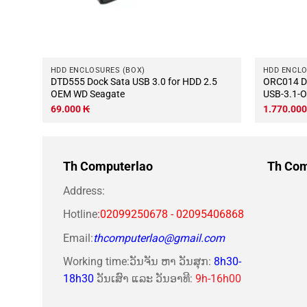
HDD ENCLOSURES (BOX)
HDD ENCLO
DTD555 Dock Sata USB 3.0 for HDD 2.5
ORC014 DOCK-2SSD-M.2-NVME-Type-C-
OEM WD Seagate
USB-3.1-
69.000
₭
1.770.00
Th Computerlao
Th Com
Address:
Hotline
:02099250678 - 02095406868
Email:
thcomputerlao@gmail.com
Working time:ວັນຈັນ ຫາ ວັນສຸກ:
8h30-
18h30
ວັນເສົາ ແລະ ວັນອາທີ:
9h-16h00