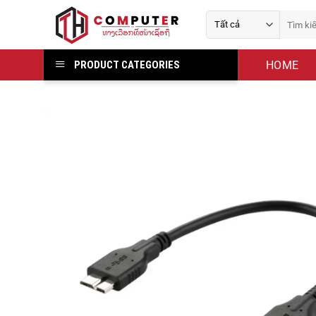
Bỏ
Tìm
qua
kiếm:
nội
dung
HOME
PRODUCT CATEGORIES