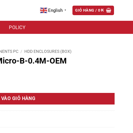
English
GIỎ HÀNG /
0
₭
▼
POLICY
NENTS PC
/
HDD ENCLOSURES (BOX)
Micro-B-0.4M-OEM
ượng
 VÀO GIỎ HÀNG