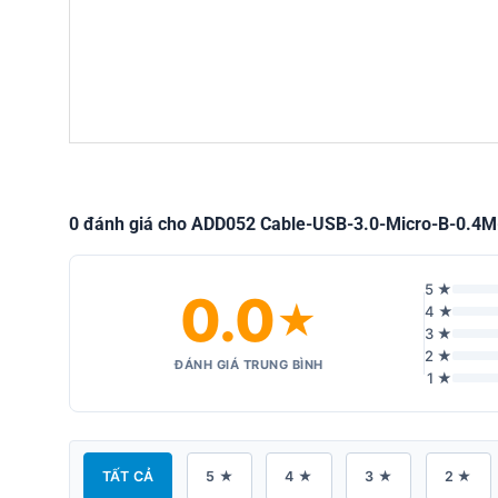
0 đánh giá cho ADD052 Cable-USB-3.0-Micro-B-0.4
5 ★
0.0
★
4 ★
3 ★
2 ★
ĐÁNH GIÁ TRUNG BÌNH
1 ★
TẤT CẢ
5 ★
4 ★
3 ★
2 ★