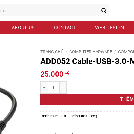
ABOUT US
CONTACT
WEB DESIGN
TRANG CHỦ
/
COMPUTER HARWARE
/
COMPO
ADD052 Cable-USB-3.0-
25.000
₭
ADD052 Cable-USB-3.0-Micro-B-0.4M-OEM số l
THÊM
Danh mục:
HDD Enclosures (Box)