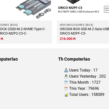
SURES (BOX)
HDD ENCLOSURES (BOX)
ORC006 BOX-SSD-M.2-Sata-USB-3.0-
ORICO-M2P2-C3-C-
ORICO-M2PF-C3-
0
₭
216.000
₭
puterlao
Th Computerlao
Users Today : 17
Users Yesterday : 202
This Month : 1727
This Year : 79696
Total Users : 158089