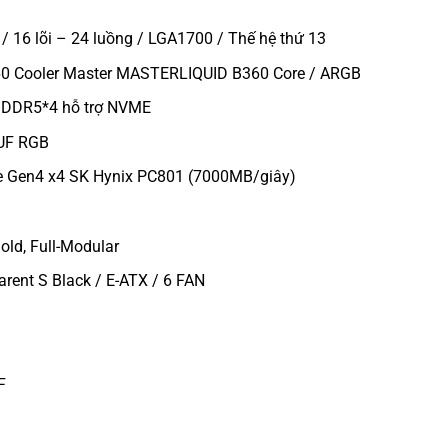
 16 lõi – 24 luồng / LGA1700 / Thế hệ thứ 13
 Cooler Master MASTERLIQUID B360 Core / ARGB
 DDR5*4 hỗ trợ NVME
UF RGB
e Gen4 x4 SK Hynix PC801 (7000MB/giây)
ld, Full-Modular
rent S Black / E-ATX / 6 FAN
F