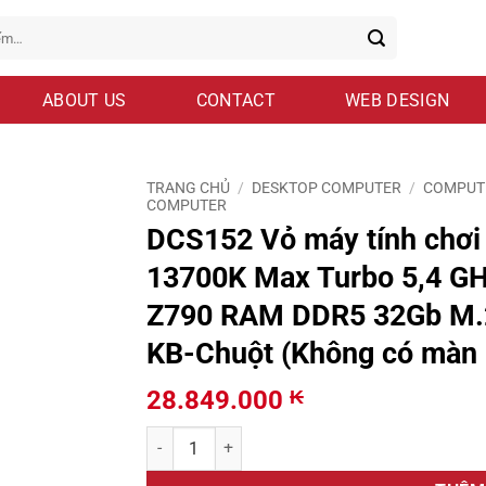
ABOUT US
CONTACT
WEB DESIGN
TRANG CHỦ
/
DESKTOP COMPUTER
/
COMPUT
COMPUTER
DCS152 Vỏ máy tính chơi 
13700K Max Turbo 5,4 GH
Z790 RAM DDR5 32Gb M.
KB-Chuột (Không có màn 
28.849.000
₭
DCS152 Vỏ máy tính chơi game Thiết kế Intel C