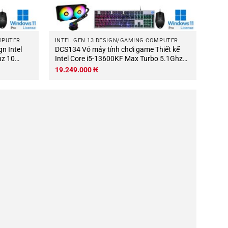
MPUTER
INTEL GEN 13 DESIGN/GAMING COMPUTER
DCS134 Vỏ máy tính chơi game Thiết kế
hz 10
Intel Core i5-13600KF Max Turbo 5.1Ghz
0M RAM
14 nhân-20 luồng Bo mạch chủ B760M
19.249.000
₭
 RTX3050
RAM DDR5 32Gb M.2 NVME 1Tb PSU
850W Wifi KB-Chuột (Không có màn
hình).jpg