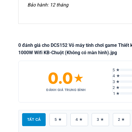
Bảo hành: 12 tháng
0 đánh giá cho DCS152 Vỏ máy tính chơi game Thiết
1000W Wifi KB-Chuột (Không có màn hình).jpg
5 ★
0.0
★
4 ★
3 ★
2 ★
ĐÁNH GIÁ TRUNG BÌNH
1 ★
TẤT CẢ
5 ★
4 ★
3 ★
2 ★