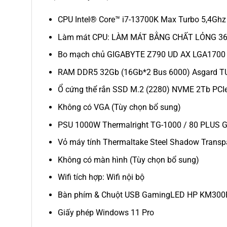
CPU Intel® Core™ i7-13700K Max Turbo 5,4Ghz /
Làm mát CPU: LÀM MÁT BẰNG CHẤT LỎNG 360
Bo mạch chủ GIGABYTE Z790 UD AX LGA1700
RAM DDR5 32Gb (16Gb*2 Bus 6000) Asgard T
Ổ cứng thể rắn SSD M.2 (2280) NVME 2Tb PCI
Không có VGA (Tùy chọn bổ sung)
PSU 1000W Thermalright TG-1000 / 80 PLUS Go
Vỏ máy tính Thermaltake Steel Shadow Transpa
Không có màn hình (Tùy chọn bổ sung)
Wifi tích hợp: Wifi nội bộ
Bàn phím & Chuột USB GamingLED HP KM300
Giấy phép Windows 11 Pro