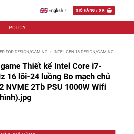
English
GIỎ HÀNG /
0
₭
▼
POLICY
ER FOR DESIGN/GAMING
/
INTEL GEN 13 DESIGN/GAMING
game Thiết kế Intel Core i7-
z 16 lõi-24 luồng Bo mạch chủ
2 NVME 2Tb PSU 1000W Wifi
hình).jpg
ore i7-13700K Max Turbo 5,4 GHz 16 lõi-24 luồng Bo mạch chủ Z790 R