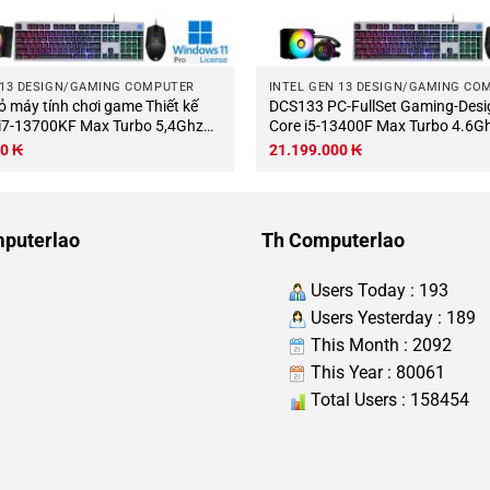
 13 DESIGN/GAMING COMPUTER
INTEL GEN 13 DESIGN/GAMING CO
DCS133 PC-FullSet Gaming-Design Intel
e i7-13700KF Max Turbo 5,4Ghz
Core i5-13400F Max Turbo 4.6G
 luồng Bo mạch chủ Z790 RAM
nhân-16 luồng Mainboard B76
00
₭
21.199.000
₭
b M.2 NVME 2Tb PSU 1000W
DDR5 32Gb M.2 NVME 1Tb VGA
huột (Không có màn hình).jpg
6Gb PSU 700W HKC 24.5 Wifi KB-
Chuột.jpg
puterlao
Th Computerlao
Users Today : 193
Users Yesterday : 189
This Month : 2092
This Year : 80061
Total Users : 158454