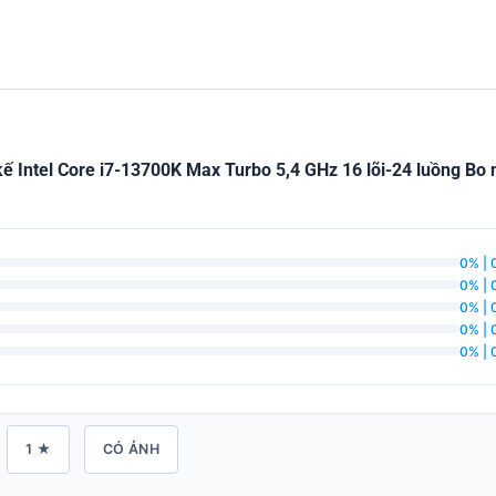
 kế Intel Core i7-13700K Max Turbo 5,4 GHz 16 lõi-24 luồn
0% | 
0% | 
0% | 
0% | 
0% | 
1 ★
CÓ ẢNH