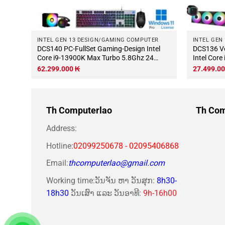
R
INTEL GEN 13 DESIGN/GAMING COMPUTER
INTEL GEN
DCS140 PC-FullSet Gaming-Design Intel
DCS136 Vỏ máy tính chơi game Thiết kế
z 10
Core i9-13900K Max Turbo 5.8Ghz 24
Intel Cor
M
nhân-32 luồng Mainboard Z790 RAM
16 lõi-24
62.299.000
₭
27.499.0
Wifi
DDR5 64Gb M.2 NVME 4Tb VGA RTX4070
DDR5 32G
12Gb PSU 1200W Viewsonic 27 QHD-2K
Wifi KB-C
185Hz Wifi KB-Chuột.jpg
Th Computerlao
Th Com
Address:
Hotline
:02099250678 - 02095406868
Email:
thcomputerlao@gmail.com
Working time:ວັນຈັນ ຫາ ວັນສຸກ:
8h30-
18h30
ວັນເສົາ ແລະ ວັນອາທີ:
9h-16h00