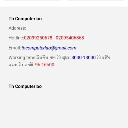
là:
tại
là:
tại
1Tb VGA RTX3050 6Gb PSU
2Tb VGA RTX4060 8Gb PSU
23.599.000 ₭.
là:
41.499.000 ₭.
là:
19.699.000 ₭.
37.999.000 ₭
700W HKC 24.5″ Wifi KB-
1000W ACER 27 Wifi KB-
Chuột .jpg
Chuột.jpg
Th Computerlao
Address:
Hotline
:02099250678 - 02095406868
Email:
thcomputerlao@gmail.com
Working time:ວັນຈັນ ຫາ ວັນສຸກ:
8h30-18h30
ວັນເສົາ
ແລະ ວັນອາທີ:
9h-16h00
Th Computerlao