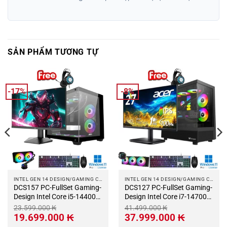
SẢN PHẨM TƯƠNG TỰ
-17%
-8%
INTEL GEN 14 DESIGN/GAMING COMPUTER
INTEL GEN 14 DESIGN/GAMING COMPUTER
DCS157 PC-FullSet Gaming-
DCS127 PC-FullSet Gaming-
Design Intel Core i5-14400
Design Intel Core i7-14700K
Max Turbo 4.7Ghz 10 nhân-
Max Turbo 5.6Ghz 20 nhân-
23.599.000
₭
41.499.000
₭
16 luồng Mainboard B760M
28 luồng Mainboard Z790
Giá
Giá
Giá
Giá
19.699.000
₭
37.999.000
₭
gốc
hiện
gốc
hiện
RAM DDR5 32Gb M.2 NVME
RAM DDR5 32Gb M.2 NVME