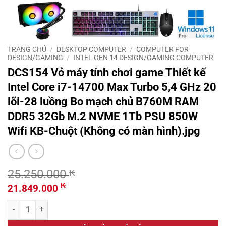
TRANG CHỦ
/
DESKTOP COMPUTER
/
COMPUTER FOR
DESIGN/GAMING
/
INTEL GEN 14 DESIGN/GAMING COMPUTER
DCS154 Vỏ máy tính chơi game Thiết kế
Intel Core i7-14700 Max Turbo 5,4 GHz 20
lõi-28 luồng Bo mạch chủ B760M RAM
DDR5 32Gb M.2 NVME 1Tb PSU 850W
Wifi KB-Chuột (Không có màn hình).jpg
25.250.000
₭
Giá
Giá
₭
21.849.000
gốc
hiện
DCS154 Vỏ máy tính chơi game Thiết kế Intel Core i7-14700 Max T
là:
tại
25.250.000 ₭.
là: