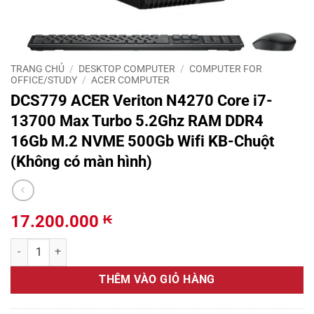
TRANG CHỦ
/
DESKTOP COMPUTER
/
COMPUTER FOR
OFFICE/STUDY
/
ACER COMPUTER
DCS779 ACER Veriton N4270 Core i7-
13700 Max Turbo 5.2Ghz RAM DDR4
16Gb M.2 NVME 500Gb Wifi KB-Chuột
(Không có màn hình)
17.200.000
₭
DCS779 ACER Veriton N4270 Core i7-13700 Max Turbo 5.2Ghz RAM 
THÊM VÀO GIỎ HÀNG