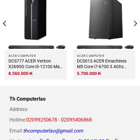
ACER COMPUTER
ACER COMPUTER
DCS777 ACER Veriton
DCS013 ACER Emachines
X2690G Core i3-12100 Max
M5 Core i7-6700 3.4Ghz
Turbo 4.3Ghz RAM DDR4
Turbo 4.0Ghz RAM DDR4
8.560.000
₭
5.700.000
₭
8Gb M.2 NVME 250Gb Wifi
8Gb SSD 500Gb Wifi KB-
KB-Chuột (Không có màn
Chuột (Không có màn hình)
hình)
Th Computerlao
Address:
Hotline
:02099250678 - 02095406868
Email:
thcomputerlao@gmail.com