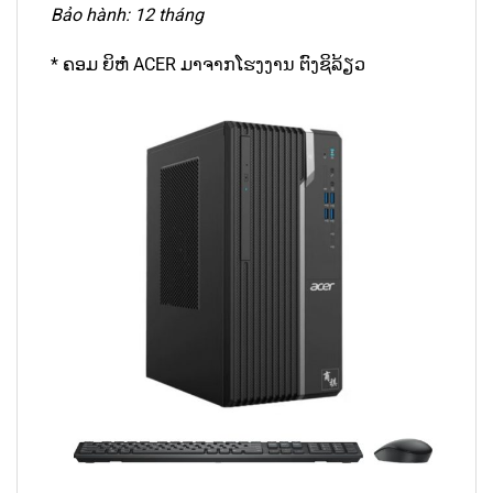
Bảo hành: 12 tháng
* ຄອມ ຍິຫໍ່ ACER ມາຈາກໂຮງງານ ຕົງຊິລ້ຽວ