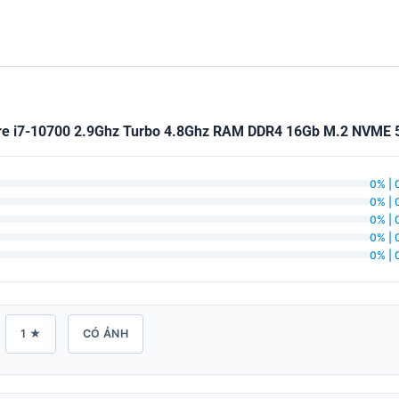
ore i7-10700 2.9Ghz Turbo 4.8Ghz RAM DDR4 16Gb M.2 NVME 5
0% | 
0% | 
0% | 
0% | 
0% | 
1 ★
CÓ ẢNH