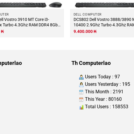
PUTER
DELL COMPUTER
DCS802 Dell Vostro 3888/3890 MT Core i5-
x Turbo 4.3Ghz RAM DDR4 8Gb
10400 2.9Ghz Turbo 4.3Ghz R
250Gb Wifi KB-Chuột (Không
16Gb M.2 NVME 500Gb Wifi KB-
0
₭
9.400.000
₭
nh)
(Không có màn hình)
puterlao
Th Computerlao
Users Today : 97
Users Yesterday : 195
This Month : 2191
This Year : 80160
Total Users : 158553