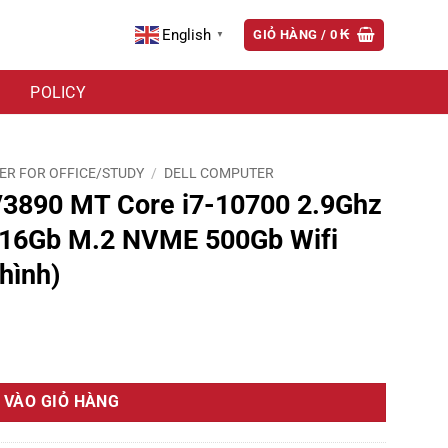
English
GIỎ HÀNG /
0
₭
▼
POLICY
R FOR OFFICE/STUDY
/
DELL COMPUTER
/3890 MT Core i7-10700 2.9Ghz
16Gb M.2 NVME 500Gb Wifi
hình)
0 2.9Ghz Turbo 4.8Ghz RAM DDR4 16Gb M.2 NVME 500Gb Wifi KB-Chuột 
 VÀO GIỎ HÀNG