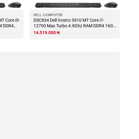
DELL COMPUTER
DSC834 Dell Vostro 3910 MT Core i7-
AM DDR4
12700 Max Turbo 4.9Ghz RAM DDR4 16Gb
Chuột
M.2 NVME 500Gb Wifi KB-Chuột (Không
14.519.000
₭
có màn hình)