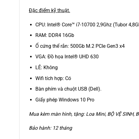
Đặc điểm kỹ thuật.
CPU: Intel® Core™ i7-10700 2,9Ghz (Tubor 4,8Gh
RAM: DDR4 16Gb
Ổ cứng thể rắn: 500Gb M.2 PCIe Gen3 x4
VGA: Đồ họa Intel® UHD 630
LẺ: Không
Wifi tích hợp: Có
Bàn phím và chuột USB (Dell).
Giấy phép Windows 10 Pro
Mua kèm màn hình, tặng: Loa Mini, BỘ VỆ SINH, B
Bảo hành: 12 tháng