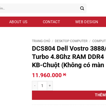
ABOUT US
CONTACT
WEB DESIGN
TRANG CHỦ
/
DESKTOP COMPUTER
/
COMPUTE
DCS804 Dell Vostro 3888
Turbo 4.8Ghz RAM DDR4 
KB-Chuột (Không có màn 
11.960.000
₭
DCS804 Dell Vostro 3888/3890 MT Core i7-1070
THÊM