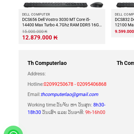
DELL COMPUTER
DELL COM
DCS656 Dell Vostro 3030 MT Core i5-
DCS832 Dell Vostro 3910 MT Core i3-
16Gb
14400 Max Turbo 4.7Ghz RAM DDR5 16Gb
12100 Ma
ng
M.2 NVME 500Gb Wifi KB-Chuột (Không
M.2 NVME 
15.000.000
₭
9.599.00
có màn hình)
có màn hì
Giá
Giá
12.879.000
₭
gốc
hiện
là:
tại
15.000.000 ₭.
là:
12.879.000 ₭.
Th Computerlao
Th Com
Address:
Hotline
:02099250678 - 02095406868
Email:
thcomputerlao@gmail.com
Working time:ວັນຈັນ ຫາ ວັນສຸກ:
8h30-
18h30
ວັນເສົາ ແລະ ວັນອາທີ:
9h-16h00