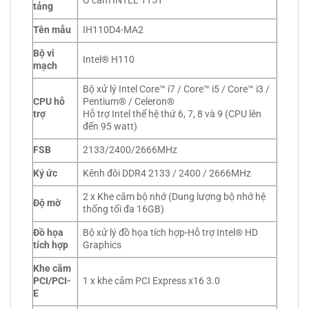
Ổ cắm INTEL 1151
tảng
Tên mẫu
IH110D4-MA2
Bộ vi
Intel® H110
mạch
Bộ xử lý Intel Core™ i7 / Core™ i5 / Core™ i3 /
CPU hỗ
Pentium® / Celeron®
trợ
Hỗ trợ Intel thế hệ thứ 6, 7, 8 và 9 (CPU lên
đến 95 watt)
FSB
2133/2400/2666MHz
Ký ức
Kênh đôi DDR4 2133 / 2400 / 2666MHz
2 x Khe cắm bộ nhớ (Dung lượng bộ nhớ hệ
Độ mờ
thống tối đa 16GB)
Đồ họa
Bộ xử lý đồ họa tích hợp-Hỗ trợ Intel® HD
tích hợp
Graphics
Khe cắm
PCI/PCI-
1 x khe cắm PCI Express x16 3.0
E