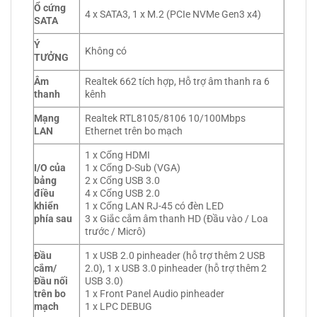
Ổ cứng
4 x SATA3, 1 x M.2 (PCIe NVMe Gen3 x4)
SATA
Ý
Không có
TƯỞNG
Âm
Realtek 662 tích hợp, Hỗ trợ âm thanh ra 6
thanh
kênh
Mạng
Realtek RTL8105/8106 10/100Mbps
LAN
Ethernet trên bo mạch
1 x Cổng HDMI
I/O của
1 x Cổng D-Sub (VGA)
bảng
2 x Cổng USB 3.0
điều
4 x Cổng USB 2.0
khiển
1 x Cổng LAN RJ-45 có đèn LED
phía sau
3 x Giắc cắm âm thanh HD (Đầu vào / Loa
trước / Micrô)
Đầu
1 x USB 2.0 pinheader (hỗ trợ thêm 2 USB
cắm/
2.0), 1 x USB 3.0 pinheader (hỗ trợ thêm 2
Đầu nối
USB 3.0)
trên bo
1 x Front Panel Audio pinheader
mạch
1 x LPC DEBUG