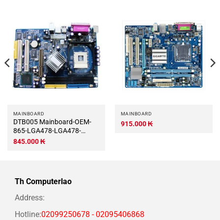
MAINBOARD
MAINBOARD
DTB005 Mainboard-OEM-
915.000
₭
865-LGA478-LGA478-
DTB005
845.000
₭
Th Computerlao
Address:
Hotline
:02099250678 - 02095406868