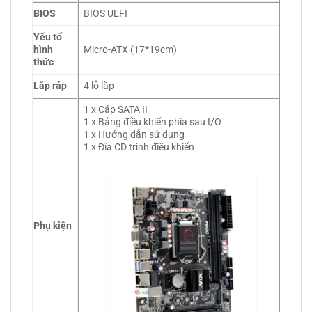
BIOS
BIOS UEFI
Yếu tố
hình
Micro-ATX (17*19cm)
thức
Lắp ráp
4 lỗ lắp
1 x Cáp SATA II
1 x Bảng điều khiển phía sau I/O
1 x Hướng dẫn sử dụng
1 x Đĩa CD trình điều khiển
Phụ kiện