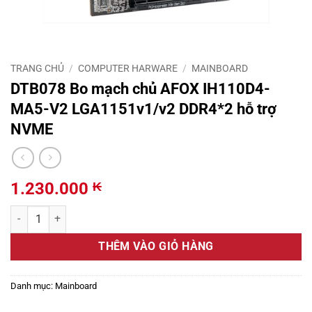
TRANG CHỦ
/
COMPUTER HARWARE
/
MAINBOARD
DTB078 Bo mạch chủ AFOX IH110D4-
MA5-V2 LGA1151v1/v2 DDR4*2 hỗ trợ
NVME
1.230.000
₭
DTB078 Bo mạch chủ AFOX IH110D4-MA5-V2 LGA1151v1/v2 DDR4*2 
THÊM VÀO GIỎ HÀNG
Danh mục:
Mainboard