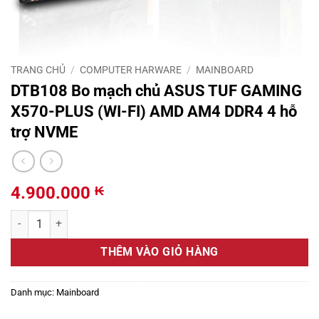
TRANG CHỦ
/
COMPUTER HARWARE
/
MAINBOARD
DTB108 Bo mạch chủ ASUS TUF GAMING
X570-PLUS (WI-FI) AMD AM4 DDR4 4 hỗ
trợ NVME
4.900.000
₭
DTB108 Bo mạch chủ ASUS TUF GAMING X570-PLUS (WI-FI) AMD AM
THÊM VÀO GIỎ HÀNG
Danh mục:
Mainboard