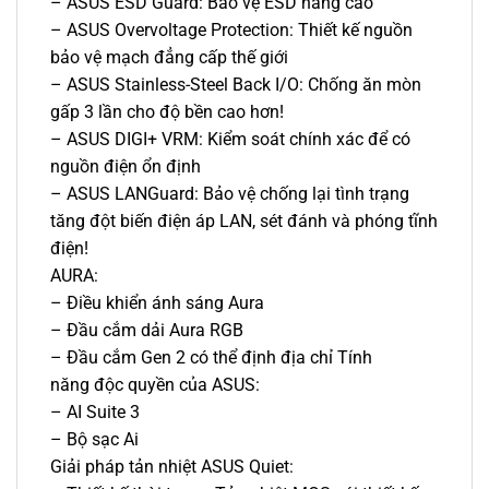
– ASUS ESD Guard: Bảo vệ ESD nâng cao
– ASUS Overvoltage Protection: Thiết kế nguồn
bảo vệ mạch đẳng cấp thế giới
– ASUS Stainless-Steel Back I/O: Chống ăn mòn
gấp 3 lần cho độ bền cao hơn!
– ASUS DIGI+ VRM: Kiểm soát chính xác để có
nguồn điện ổn định
– ASUS LANGuard: Bảo vệ chống lại tình trạng
tăng đột biến điện áp LAN, sét đánh và phóng tĩnh
điện!
AURA:
– Điều khiển ánh sáng Aura
– Đầu cắm dải Aura RGB
– Đầu cắm Gen 2 có thể định địa chỉ Tính
năng độc quyền của ASUS:
– AI Suite 3
– Bộ sạc Ai
Giải pháp tản nhiệt ASUS Quiet: