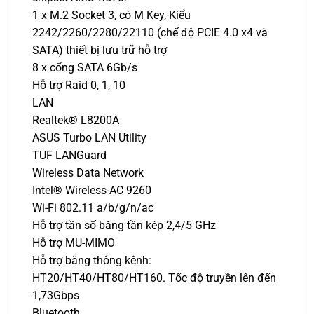
1 x M.2 Socket 3, có M Key, Kiểu
2242/2260/2280/22110 (chế độ PCIE 4.0 x4 và
SATA) thiết bị lưu trữ hỗ trợ
8 x cổng SATA 6Gb/s
Hỗ trợ Raid 0, 1, 10
LAN
Realtek® L8200A
ASUS Turbo LAN Utility
TUF LANGuard
Wireless Data Network
Intel® Wireless-AC 9260
Wi-Fi 802.11 a/b/g/n/ac
Hỗ trợ tần số băng tần kép 2,4/5 GHz
Hỗ trợ MU-MIMO
Hỗ trợ băng thông kênh:
HT20/HT40/HT80/HT160. Tốc độ truyền lên đến
1,73Gbps
Bluetooth