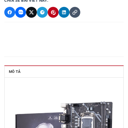
CHIA SẺ BÀI VIẾT NÀY:
MÔ TẢ