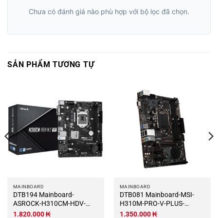
Chưa có đánh giá nào phù hợp với bộ lọc đã chọn.
SẢN PHẨM TƯƠNG TỰ
MAINBOARD
MAINBOARD
DTB194 Mainboard-
DTB081 Mainboard-MSI-
ASROCK-H310CM-HDV-
H310M-PRO-V-PLUS-
M.2-SE
DTB081
1.820.000
₭
1.350.000
₭