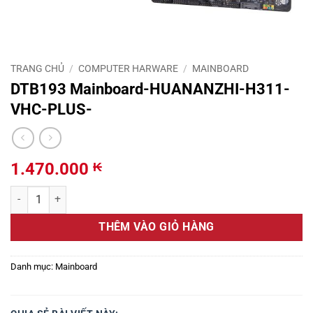
TRANG CHỦ
/
COMPUTER HARWARE
/
MAINBOARD
DTB193 Mainboard-HUANANZHI-H311-
VHC-PLUS-
1.470.000
₭
DTB193 Mainboard-HUANANZHI-H311-VHC-PLUS- số lượng
THÊM VÀO GIỎ HÀNG
Danh mục:
Mainboard