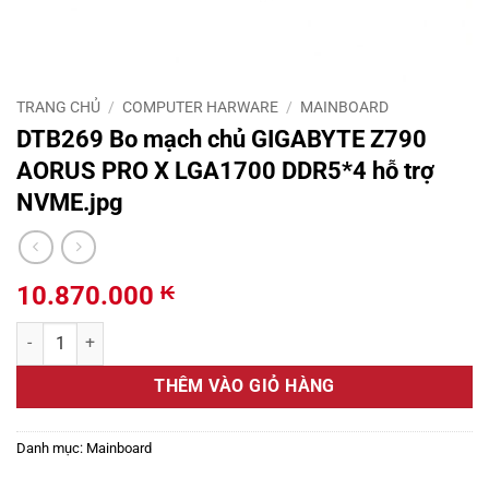
TRANG CHỦ
/
COMPUTER HARWARE
/
MAINBOARD
DTB269 Bo mạch chủ GIGABYTE Z790
AORUS PRO X LGA1700 DDR5*4 hỗ trợ
NVME.jpg
10.870.000
₭
DTB269 Bo mạch chủ GIGABYTE Z790 AORUS PRO X LGA1700 DDR5*4
THÊM VÀO GIỎ HÀNG
Danh mục:
Mainboard