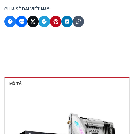
CHIA SẺ BÀI VIẾT NÀY:
MÔ TẢ