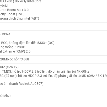
LGA1700 ) Bộ xử lý Intel Core
Hybrid
Turbo Boost Max 3.0
ocity Boost (TVB)
ường thích ứng Intel (ABT)
ôi DDR4
 ECC, không đệm lên đến 5333+ (OC)
ớ hệ thống: 128GB
tel Extreme (XMP) 2.0
28Mb có hỗ trợ GUI
ture (Gen 12)
 TMDS, hỗ trợ HDCP 2.3 trở lên. độ phân giải lên tới 4K 60Hz
DSC (đã nén), hỗ trợ HDCP 2.3 trở lên. độ phân giải lên tới 8K 60Hz / 5K 1
ec âm thanh Realtek ALC897)
00 Mb/s