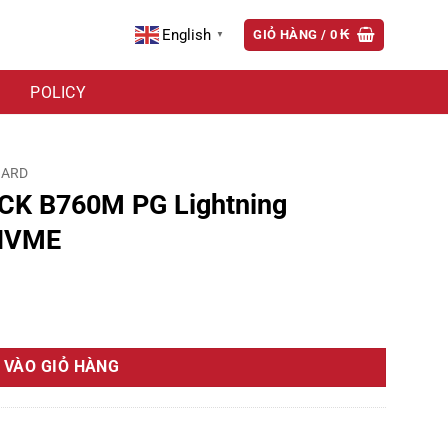
English
GIỎ HÀNG /
0
₭
▼
POLICY
OARD
CK B760M PG Lightning
 NVME
LGA1700 DDR4*4 hỗ trợ NVME số lượng
 VÀO GIỎ HÀNG