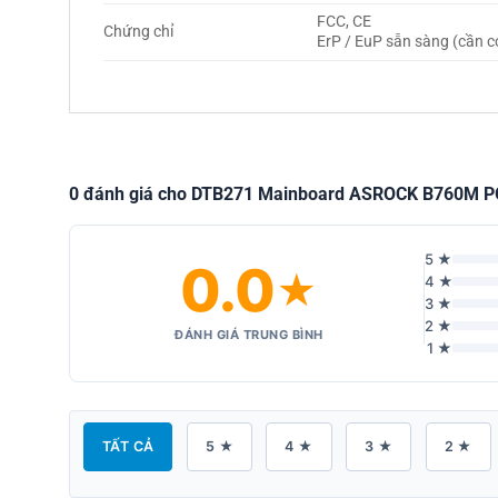
FCC, CE
Chứng chỉ
ErP / EuP sẵn sàng (cần c
0 đánh giá cho DTB271 Mainboard ASROCK B760M PG
5 ★
0.0
★
4 ★
3 ★
2 ★
ĐÁNH GIÁ TRUNG BÌNH
1 ★
TẤT CẢ
5 ★
4 ★
3 ★
2 ★