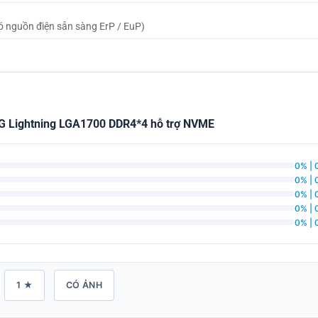
ó nguồn điện sẵn sàng ErP / EuP)
 Lightning LGA1700 DDR4*4 hỗ trợ NVME
0% | 
0% | 
0% | 
0% | 
0% | 
1 ★
CÓ ẢNH