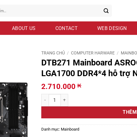
ABOUT US
CONTACT
WEB DESIGN
TRANG CHỦ
/
COMPUTER HARWARE
/
MAINB
DTB271 Mainboard ASRO
LGA1700 DDR4*4 hỗ trợ
2.710.000
₭
DTB271 Mainboard ASROCK B760M PG Lightning 
THÊM
Danh mục:
Mainboard