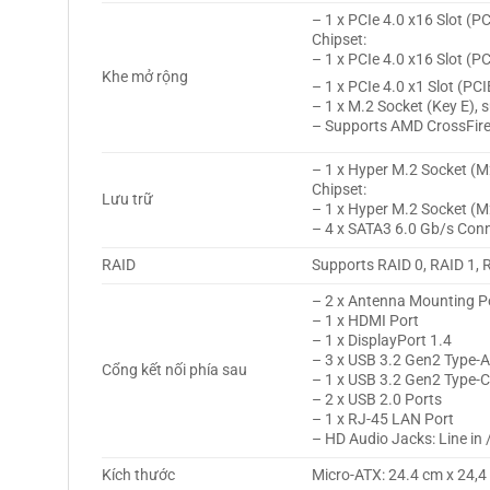
– 1 x PCIe 4.0 x16 Slot (
Chipset:
– 1 x PCIe 4.0 x16 Slot (P
Khe mở rộng
– 1 x PCIe 4.0 x1 Slot (PC
– 1 x M.2 Socket (Key E),
– Supports AMD CrossFir
– 1 x Hyper M.2 Socket (
Chipset:
Lưu trữ
– 1 x Hyper M.2 Socket (
– 4 x SATA3 6.0 Gb/s Con
RAID
Supports RAID 0, RAID 1, 
– 2 x Antenna Mounting P
– 1 x HDMI Port
– 1 x DisplayPort 1.4
– 3 x USB 3.2 Gen2 Type-A
Cổng kết nối phía sau
– 1 x USB 3.2 Gen2 Type-C
– 2 x USB 2.0 Ports
– 1 x RJ-45 LAN Port
– HD Audio Jacks: Line in
Kích thước
Micro-ATX: 24.4 cm x 24,4