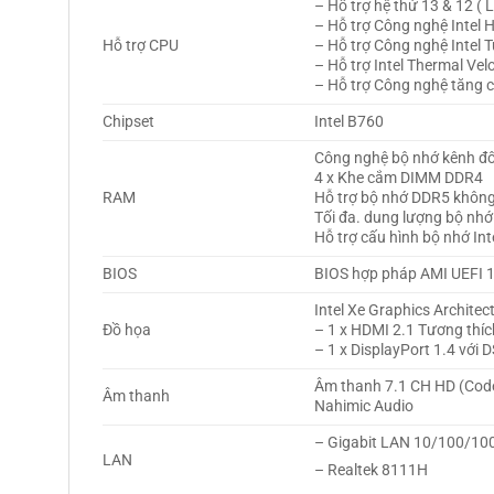
– Hỗ trợ hệ thứ 13 & 12 ( 
– Hỗ trợ Công nghệ Intel 
Hỗ trợ CPU
– Hỗ trợ Công nghệ Intel 
– Hỗ trợ Intel Thermal Vel
– Hỗ trợ Công nghệ tăng c
Chipset
Intel B760
Công nghệ bộ nhớ kênh đ
4 x Khe cắm DIMM DDR4
RAM
Hỗ trợ bộ nhớ DDR5 không
Tối đa. dung lượng bộ nh
Hỗ trợ cấu hình bộ nhớ In
BIOS
BIOS hợp pháp AMI UEFI 1
Intel Xe Graphics Architec
Đồ họa
– 1 x HDMI 2.1 Tương thích
– 1 x DisplayPort 1.4 với 
Âm thanh 7.1 CH HD (Cod
Âm thanh
Nahimic Audio
– Gigabit LAN 10/100/10
LAN
– Realtek 8111H