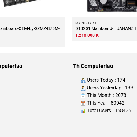
D
MAINBOARD
DTB201 Mainboard-HUANANZ
1.210.000
₭
₭
puterlao
Th Computerlao
Users Today : 174
Users Yesterday : 189
This Month : 2073
This Year : 80042
Total Users : 158435