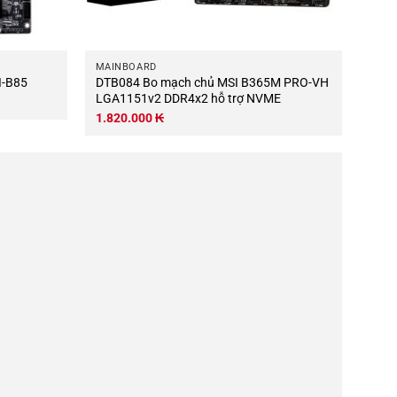
MAINBOARD
HI-B85
DTB084 Bo mạch chủ MSI B365M PRO-VH
LGA1151v2 DDR4x2 hỗ trợ NVME
1.820.000
₭