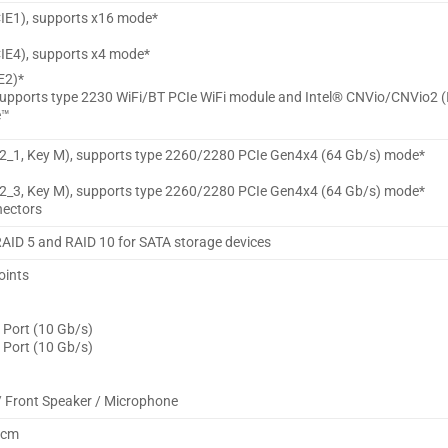
PCIE1), supports x16 mode*
CIE4), supports x4 mode*
IE2)*
 supports type 2230 WiFi/BT PCIe WiFi module and Intel® CNVio/CNVio2 (
e™
M2_1, Key M), supports type 2260/2280 PCIe Gen4x4 (64 Gb/s) mode*
M2_3, Key M), supports type 2260/2280 PCIe Gen4x4 (64 Gb/s) mode*
nectors
RAID 5 and RAID 10 for SATA storage devices
oints
 Port (10 Gb/s)
 Port (10 Gb/s)
 / Front Speaker / Microphone
 cm