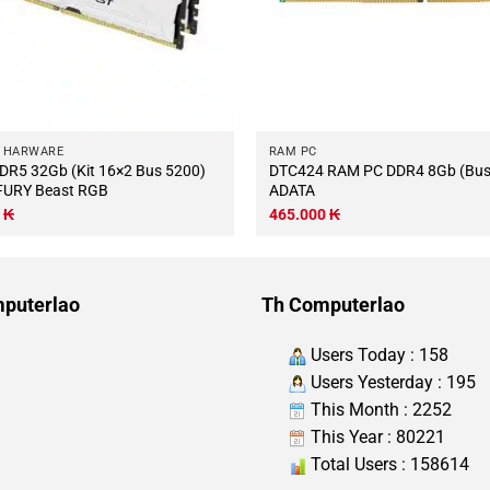
 HARWARE
RAM PC
R5 32Gb (Kit 16×2 Bus 5200)
DTC424 RAM PC DDR4 8Gb (Bus 3200)
FURY Beast RGB
ADATA
0
₭
465.000
₭
puterlao
Th Computerlao
Users Today : 158
Users Yesterday : 195
This Month : 2252
This Year : 80221
Total Users : 158614