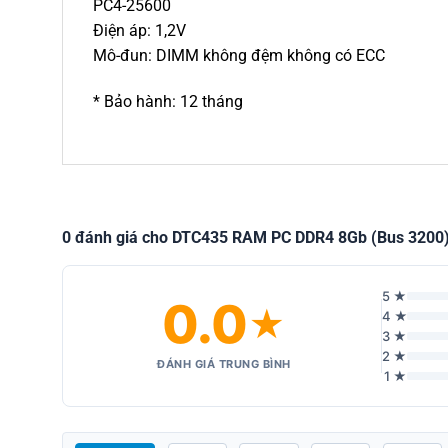
PC4-25600
Điện áp: 1,2V
Mô-đun: DIMM không đệm không có ECC
* Bảo hành: 12 tháng
0 đánh giá cho DTC435 RAM PC DDR4 8Gb (Bus 3200) 
5 ★
0.0
★
4 ★
3 ★
2 ★
ĐÁNH GIÁ TRUNG BÌNH
1 ★