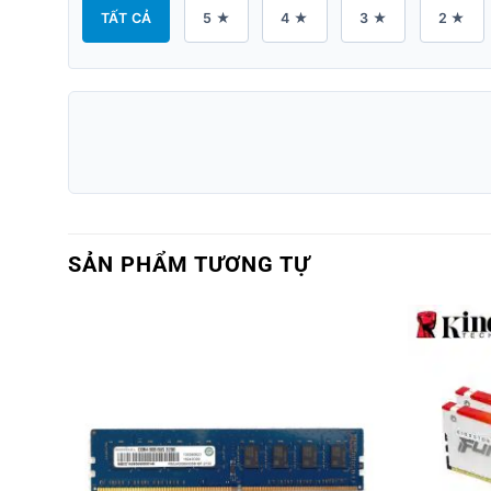
TẤT CẢ
5 ★
4 ★
3 ★
2 ★
SẢN PHẨM TƯƠNG TỰ