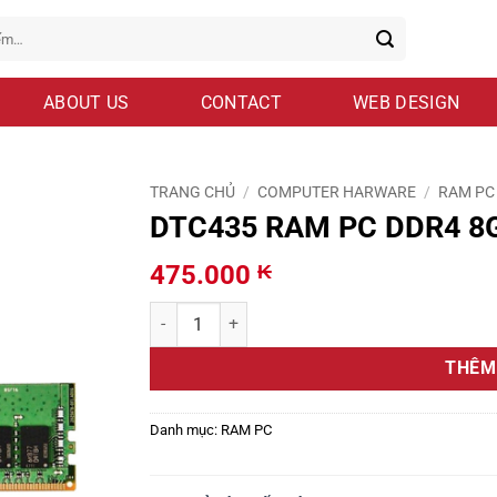
ABOUT US
CONTACT
WEB DESIGN
TRANG CHỦ
/
COMPUTER HARWARE
/
RAM PC
DTC435 RAM PC DDR4 8Gb 
475.000
₭
DTC435 RAM PC DDR4 8Gb (Bus 3200) Kingston Gi
THÊM
Danh mục:
RAM PC