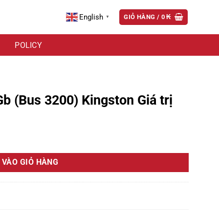
English
GIỎ HÀNG /
0
₭
▼
POLICY
(Bus 3200) Kingston Giá trị
á trị số lượng
 VÀO GIỎ HÀNG