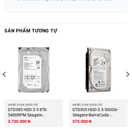
SẢN PHẨM TƯƠNG TỰ
HARD DISK (HDD) PC
HARD DISK (HDD) PC
DTD383 HDD 3.5 8Tb
DTD305 HDD-3.5-500Gb-
5400RPM Seagate
Seagate-BarraCuda-
SkyHawk
DTD305
3.730.000
₭
375.000
₭