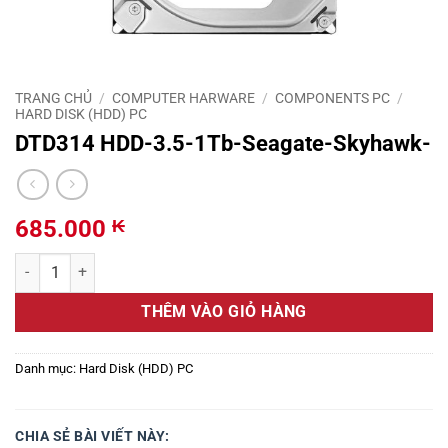
TRANG CHỦ
/
COMPUTER HARWARE
/
COMPONENTS PC
/
HARD DISK (HDD) PC
DTD314 HDD-3.5-1Tb-Seagate-Skyhawk-
685.000
₭
DTD314 HDD-3.5-1Tb-Seagate-Skyhawk- số lượng
THÊM VÀO GIỎ HÀNG
Danh mục:
Hard Disk (HDD) PC
CHIA SẺ BÀI VIẾT NÀY: