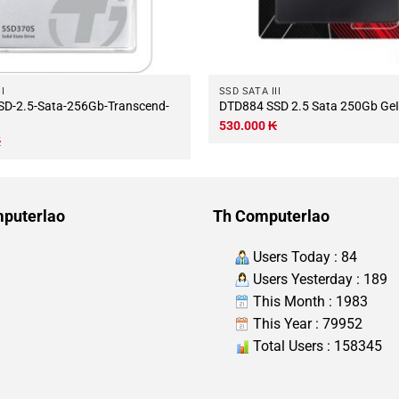
I
SSD SATA III
DTD884 SSD 2.5 Sata 250Gb G
530.000
₭
₭
puterlao
Th Computerlao
Users Today : 84
Users Yesterday : 189
This Month : 1983
This Year : 79952
Total Users : 158345