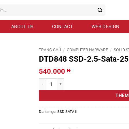
ABOUT US
CONTACT
WEB DESIGN
TRANG CHỦ
/
COMPUTER HARWARE
/
SOLID S
DTD848 SSD-2.5-Sata-2
540.000
₭
DTD848 SSD-2.5-Sata-256Gb-HIKSEMI- số lượn
THÊM
Danh mục:
SSD SATA III