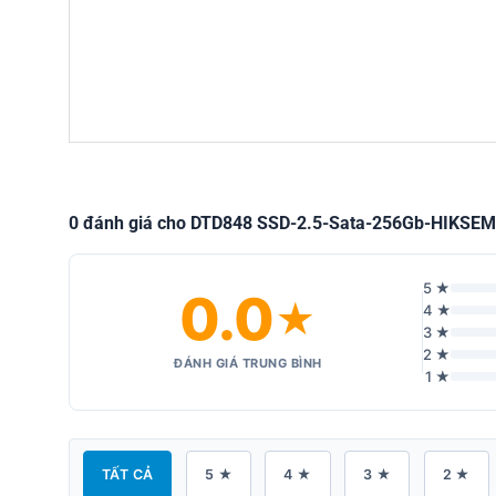
0 đánh giá cho DTD848 SSD-2.5-Sata-256Gb-HIKSEM
5 ★
0.0
★
4 ★
3 ★
2 ★
ĐÁNH GIÁ TRUNG BÌNH
1 ★
TẤT CẢ
5 ★
4 ★
3 ★
2 ★