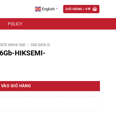
English
GIỎ HÀNG /
0
₭
▼
POLICY
TATE DRIVE SSD
/
SSD SATA III
56Gb-HIKSEMI-
g
 VÀO GIỎ HÀNG