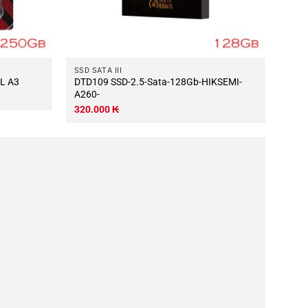
SSD SATA III
eIL A3
DTD109 SSD-2.5-Sata-128Gb-HIKSEMI-
A260-
320.000
₭