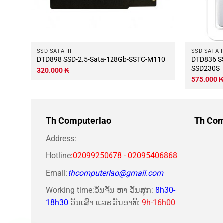
SSD SATA III
SSD SATA II
DTD898 SSD-2.5-Sata-128Gb-SSTC-M110
DTD836 SSD-2.5-Sata-256Gb-Transcend-
SSD230S
320.000
₭
575.000
Th Computerlao
Th Com
Address:
Hotline
:02099250678 - 02095406868
Email:
thcomputerlao@gmail.com
Working time:ວັນຈັນ ຫາ ວັນສຸກ:
8h30-
18h30
ວັນເສົາ ແລະ ວັນອາທີ:
9h-16h00