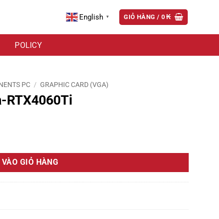
English
GIỎ HÀNG /
0
₭
▼
POLICY
NENTS PC
/
GRAPHIC CARD (VGA)
a-RTX4060Ti
 VÀO GIỎ HÀNG