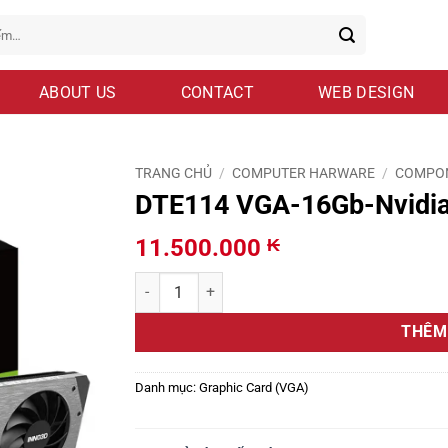
ABOUT US
CONTACT
WEB DESIGN
TRANG CHỦ
/
COMPUTER HARWARE
/
COMPO
DTE114 VGA-16Gb-Nvidi
11.500.000
₭
DTE114 VGA-16Gb-Nvidia-RTX4060Ti số lượng
THÊM
Danh mục:
Graphic Card (VGA)