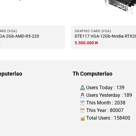
ARD (VGA)
GRAPHIC CARD (VGA)
GA-2Gb-AMD-R5-220
DTE117 VGA-12Gb-Nvidia-RTX
₭
5.500.000
₭
puterlao
Th Computerlao
Users Today : 139
Users Yesterday : 189
This Month : 2038
This Year : 80007
Total Users : 158400