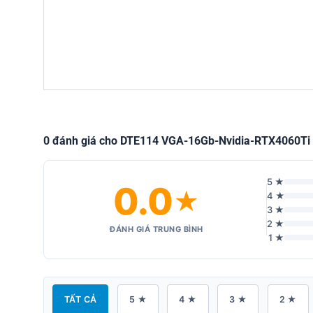
0 đánh giá cho DTE114 VGA-16Gb-Nvidia-RTX4060Ti
5 ★
0.0
★
4 ★
3 ★
2 ★
ĐÁNH GIÁ TRUNG BÌNH
1 ★
TẤT CẢ
5 ★
4 ★
3 ★
2 ★