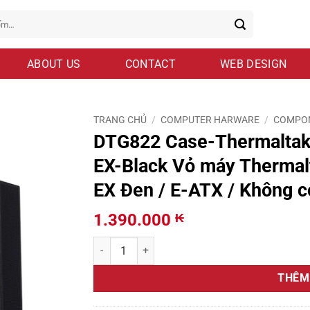
ABOUT US
CONTACT
WEB DESIGN
TRANG CHỦ
/
COMPUTER HARWARE
/
COMPO
DTG822 Case-Thermaltak
EX-Black Vỏ máy Thermal
EX Đen / E-ATX / Không 
1.390.000
₭
DTG822 Case-Thermaltake-Steel-Shadow-Transpa
THÊM