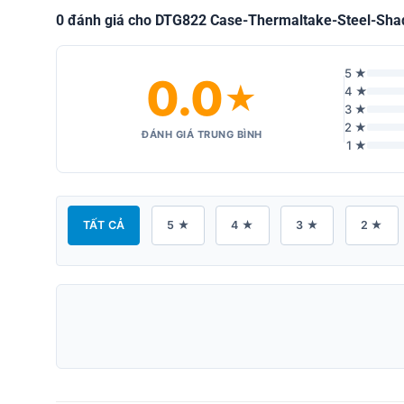
0 đánh giá cho DTG822 Case-Thermaltake-Steel-Sha
5 ★
0.0
★
4 ★
3 ★
2 ★
ĐÁNH GIÁ TRUNG BÌNH
1 ★
TẤT CẢ
5 ★
4 ★
3 ★
2 ★