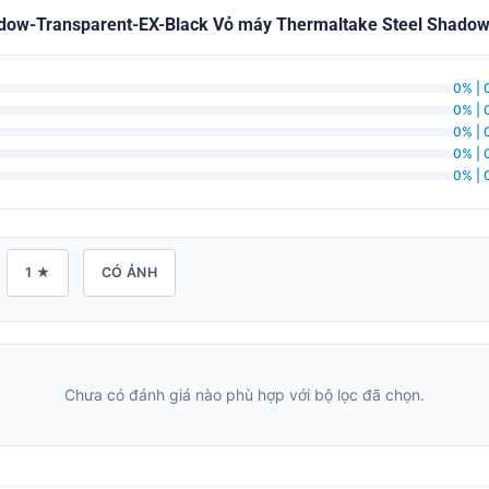
dow-Transparent-EX-Black Vỏ máy Thermaltake Steel Shadow
0% | 
0% | 
0% | 
0% | 
0% | 
1 ★
CÓ ẢNH
Chưa có đánh giá nào phù hợp với bộ lọc đã chọn.