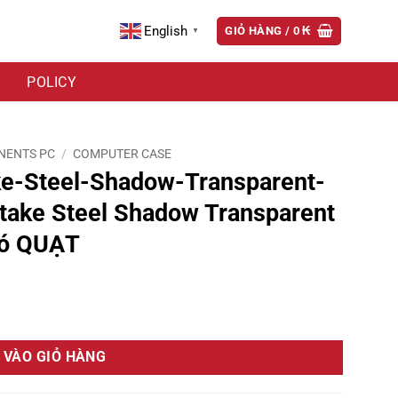
English
GIỎ HÀNG /
0
₭
▼
POLICY
NENTS PC
/
COMPUTER CASE
e-Steel-Shadow-Transparent-
take Steel Shadow Transparent
có QUẠT
rent-EX-Black Vỏ máy Thermaltake Steel Shadow Transparent EX Đen
 VÀO GIỎ HÀNG