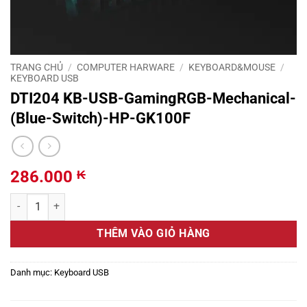
TRANG CHỦ
/
COMPUTER HARWARE
/
KEYBOARD&MOUSE
/
KEYBOARD USB
DTI204 KB-USB-GamingRGB-Mechanical-
(Blue-Switch)-HP-GK100F
286.000
₭
DTI204 KB-USB-GamingRGB-Mechanical-(Blue-Switch)-HP-GK100F
THÊM VÀO GIỎ HÀNG
Danh mục:
Keyboard USB