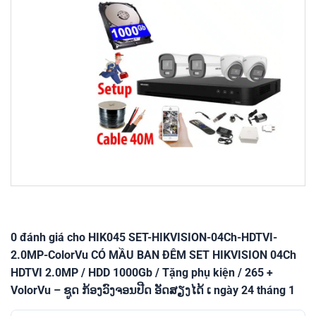
0 đánh giá cho HIK045 SET-HIKVISION-04Ch-HDTVI-
2.0MP-ColorVu CÓ MẦU BAN ĐÊM SET HIKVISION 04Ch
HDTVI 2.0MP / HDD 1000Gb / Tặng phụ kiện / 265 +
VolorVu – ຊູດ ກ້ອງວົງຈອນປີດ ອັດສຽງໄດ້ ເ ngày 24 tháng 1