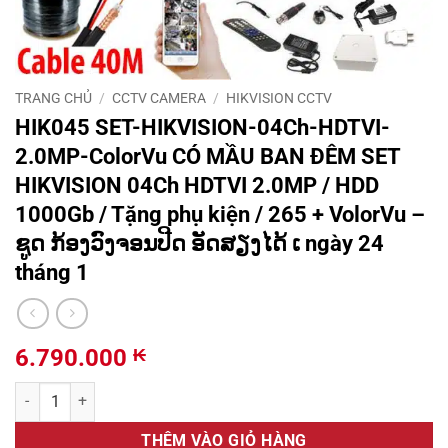
TRANG CHỦ
/
CCTV CAMERA
/
HIKVISION CCTV
HIK045 SET-HIKVISION-04Ch-HDTVI-
2.0MP-ColorVu CÓ MẦU BAN ĐÊM SET
HIKVISION 04Ch HDTVI 2.0MP / HDD
1000Gb / Tặng phụ kiện / 265 + VolorVu –
ຊູດ ກ້ອງວົງຈອນປີດ ອັດສຽງໄດ້ ເ ngày 24
tháng 1
6.790.000
₭
HIK045 SET-HIKVISION-04Ch-HDTVI-2.0MP-ColorVu CÓ MẦU BAN ĐÊM 
THÊM VÀO GIỎ HÀNG