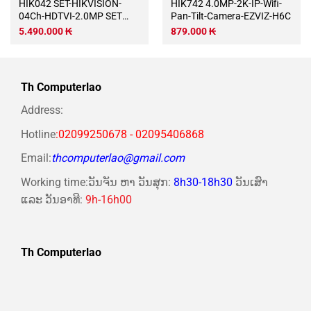
HIK042 SET-HIKVISION-
HIK742 4.0MP-2K-IP-Wifi-
04Ch-HDTVI-2.0MP SET
Pan-Tilt-Camera-EZVIZ-H6C
HIKVISION 04Ch HDTVI
5.490.000
₭
879.000
₭
2.0MP / HDD 1000Gb / Phụ
kiện miễn phí / 265 + ເທກໂນ
ໂລຢີໃຫມ່ ຍກ່ວາ
Th Computerlao
Address:
Hotline
:02099250678 - 02095406868
Email:
thcomputerlao@gmail.com
Working time:ວັນຈັນ ຫາ ວັນສຸກ:
8h30-18h30
ວັນເສົາ
ແລະ ວັນອາທີ:
9h-16h00
Th Computerlao