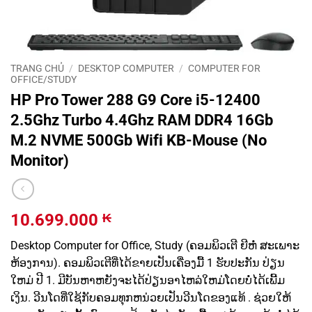
TRANG CHỦ
/
DESKTOP COMPUTER
/
COMPUTER FOR
OFFICE/STUDY
HP Pro Tower 288 G9 Core i5-12400
2.5Ghz Turbo 4.4Ghz RAM DDR4 16Gb
M.2 NVME 500Gb Wifi KB-Mouse (No
Monitor)
10.699.000
₭
Desktop Computer for Office, Study (ຄອມພິວເຕີ ຍີຫໍ່ ສະເພາະ
ຫ້ອງການ). ຄອມພິວເຕີທີ່ໄດ້ຂາຍເປັນເຄື່ອງມື້ 1 ຮັບປະກັນ ປ່ຽນ
ໃຫມ່ ປີ 1. ມີບັນຫາຫຍັງຈະໄດ້ປ່ຽນອາໄຫລ່ໃຫມ່ໂດຍບໍ່ໄດ້ເພີ້ມ
ເງິນ. ວີນໂດທີ່ໃຊ້ກັບຄອມທຸກຫນ່ວຍເປັນວີນໂດຂອງແທ້ . ຊ່ວຍໃຫ້