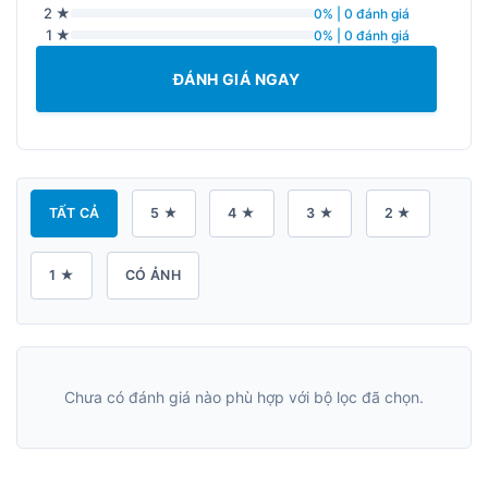
2 ★
0% | 0 đánh giá
1 ★
0% | 0 đánh giá
ĐÁNH GIÁ NGAY
TẤT CẢ
5 ★
4 ★
3 ★
2 ★
1 ★
CÓ ẢNH
Chưa có đánh giá nào phù hợp với bộ lọc đã chọn.