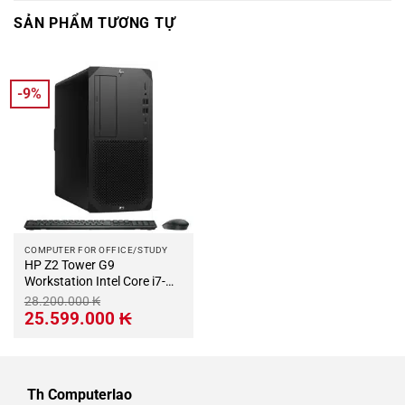
SẢN PHẨM TƯƠNG TỰ
-9%
COMPUTER FOR OFFICE/STUDY
HP Z2 Tower G9
Workstation Intel Core i7-
12700 2.1Ghz Turbo 4.9Ghz
28.200.000
₭
12cores-20threads RAM
Giá
Giá
25.599.000
₭
gốc
hiện
DDR5 32Gb M.2 NVME 1Tb
là:
tại
+ HDD 2Tb VGA Quadro
28.200.000 ₭.
là:
25.599.000 ₭.
P2200 5Gb Wifi KB-Mouse
(No Monitor)
Th Computerlao