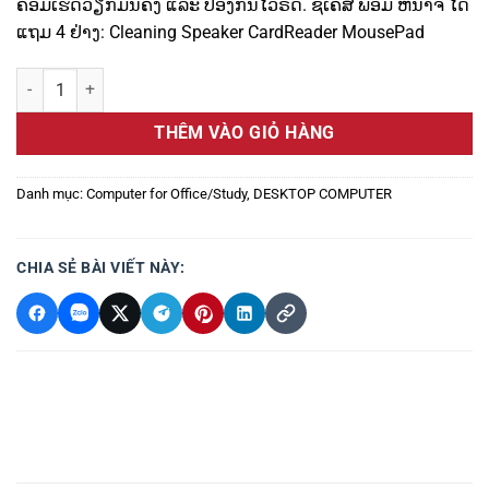
ຄອມເຮັດວຽກມັ້ນຄົງ ແລະ ປ້ອງກັນໄວຣັດ. ຊື້ເຄສ ພ້ອມ ຫນ້າຈໍ່ ໄດ້
ແຖມ 4 ຢ່າງ: Cleaning Speaker CardReader MousePad
HP Pro Tower 288 G9 Core i5-12400 2.5Ghz Turbo 4.4Ghz RAM DDR4
THÊM VÀO GIỎ HÀNG
Danh mục:
Computer for Office/Study
,
DESKTOP COMPUTER
CHIA SẺ BÀI VIẾT NÀY: