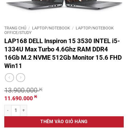
TRANG CHỦ
/
LAPTOP/NOTEBOOK
/
LAPTOP/NOTEBOOK
OFFICE/STUDY
LAP168 DELL Inspiron 15 3530 INTEL i5-
1334U Max Turbo 4.6Ghz RAM DDR4
16Gb M.2 NVME 512Gb Monitor 15.6 FHD
Win11
13.900.000
₭
Giá
Giá
₭
11.690.000
gốc
hiện
LAP168 DELL Inspiron 15 3530 INTEL i5-1334U Max Turbo 4.6Ghz 
là:
tại
13.900.000 ₭.
là:
THÊM VÀO GIỎ HÀNG
11.690.000 ₭.