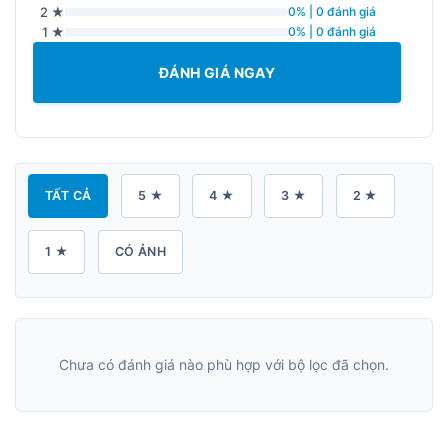
2 ★
0% | 0 đánh giá
1 ★
0% | 0 đánh giá
ĐÁNH GIÁ NGAY
TẤT CẢ
5 ★
4 ★
3 ★
2 ★
1 ★
CÓ ẢNH
Chưa có đánh giá nào phù hợp với bộ lọc đã chọn.