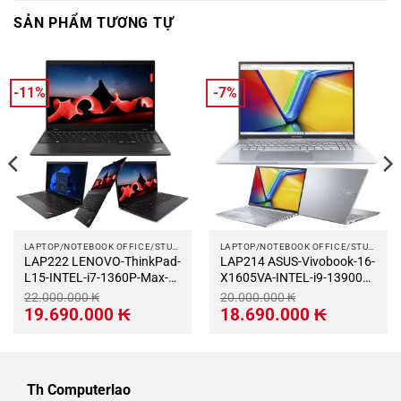
SẢN PHẨM TƯƠNG TỰ
-11%
-7%
LAPTOP/NOTEBOOK OFFICE/STUDY
LAPTOP/NOTEBOOK OFFICE/STUDY
LAP222 LENOVO-ThinkPad-
LAP214 ASUS-Vivobook-16-
L15-INTEL-i7-1360P-Max-
X1605VA-INTEL-i9-13900H-
Turbo-5.0Ghz-RAM-
Max-Turbo-5.4Ghz-RAM-
22.000.000
₭
20.000.000
₭
LPDDR5-16Gb-M.2-NVME-
DDR4-16Gb-M.2-NVME-
Giá
Giá
Giá
Giá
19.690.000
₭
18.690.000
₭
gốc
hiện
gốc
hiện
512Gb-Monitor-15.6-
1Tb-Monitor-16-LAP214
là:
tại
là:
tại
LAP222
22.000.000 ₭.
là:
20.000.000 ₭.
là:
19.690.000 ₭.
18.690.000 ₭
Th Computerlao