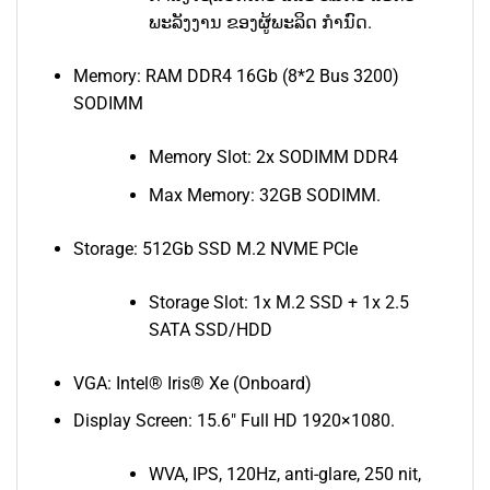
ພະລັງງານ ຂອງຜູ້ພະລິດ ກຳນົດ.
Memory: RAM DDR4 16Gb (8*2 Bus 3200)
SODIMM
Memory Slot: 2x SODIMM DDR4
Max Memory: 32GB SODIMM.
Storage: 512Gb SSD M.2 NVME PCIe
Storage Slot: 1x M.2 SSD + 1x 2.5
SATA SSD/HDD
VGA: Intel® Iris® Xe (Onboard)
Display Screen: 15.6″ Full HD 1920×1080.
WVA, IPS, 120Hz, anti-glare, 250 nit,