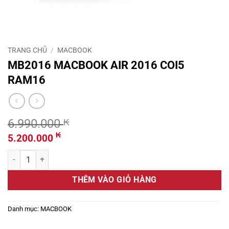
TRANG CHỦ
/
MACBOOK
MB2016 MACBOOK AIR 2016 COI5
RAM16
6.990.000
₭
Giá
Giá
₭
5.200.000
gốc
hiện
MB2016 MACBOOK AIR 2016 COI5 RAM16 số lượng
là:
tại
6.990.000 ₭.
là:
THÊM VÀO GIỎ HÀNG
5.200.000 ₭.
Danh mục:
MACBOOK