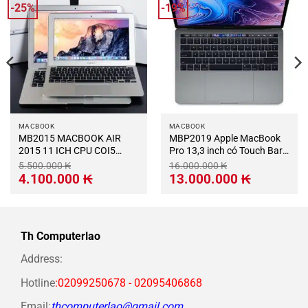
-25%
-19%
MACBOOK
MACBOOK
MB2015 MACBOOK AIR
MBP2019 Apple MacBook
2015 11 ICH CPU COI5
Pro 13,3 inch có Touch Bar
RAM4GB SSD128GB
MV962LLA 2019 – Intel
5.500.000
₭
16.000.000
₭
Core i7 2,8GHz, RAM 16GB,
Giá
Giá
Giá
Giá
4.100.000
₭
13.000.000
₭
gốc
hiện
gốc
hiện
SSD 512GB, macOS
là:
tại
là:
tại
Catalina – Space Gray
5.500.000 ₭.
là:
16.000.000 ₭.
là:
4.100.000 ₭.
13.000.000 ₭
Th Computerlao
Address:
Hotline
:02099250678 - 02095406868
Email:
thcomputerlao@gmail.com