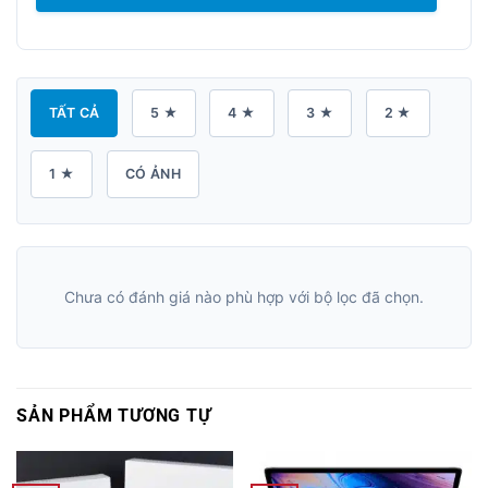
TẤT CẢ
5 ★
4 ★
3 ★
2 ★
1 ★
CÓ ẢNH
Chưa có đánh giá nào phù hợp với bộ lọc đã chọn.
SẢN PHẨM TƯƠNG TỰ