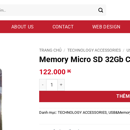
ABOUT US
CONTACT
WEB DESIGN
TRANG CHỦ
/
TECHNOLOGY ACCESSORIES
/
U
Memory Micro SD 32Gb C
122.000
₭
Memory Micro SD 32Gb Class10 Kingston SDCS2 
THÊM
Danh mục:
TECHNOLOGY ACCESSORIES
,
USB&Memor