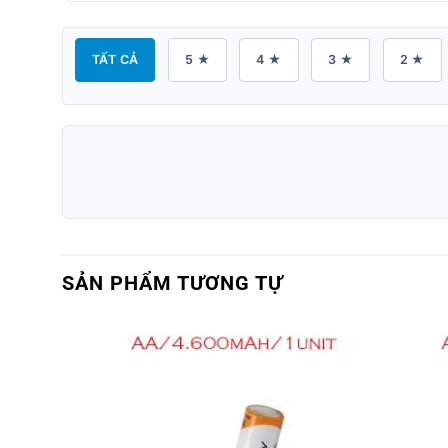
TẤT CẢ
5 ★
4 ★
3 ★
2 ★
SẢN PHẨM TƯƠNG TỰ