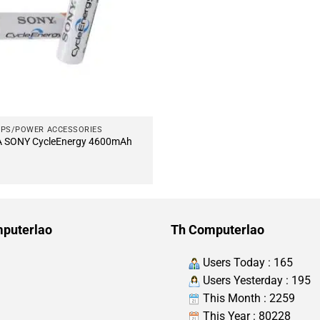
UPS/POWER ACCESSORIES
A SONY CycleEnergy 4600mAh
puterlao
Th Computerlao
Users Today : 165
Users Yesterday : 195
This Month : 2259
This Year : 80228