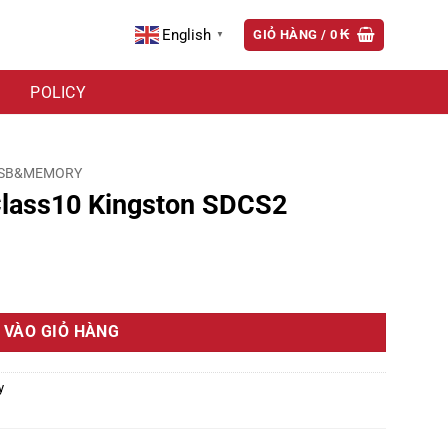
English
GIỎ HÀNG /
0
₭
▼
POLICY
SB&MEMORY
lass10 Kingston SDCS2
số lượng
 VÀO GIỎ HÀNG
y