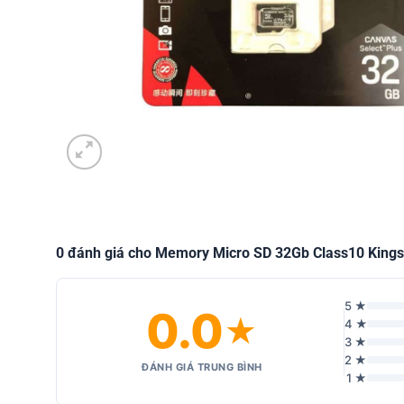
0 đánh giá cho Memory Micro SD 32Gb Class10 King
5 ★
0.0
★
4 ★
3 ★
2 ★
ĐÁNH GIÁ TRUNG BÌNH
1 ★