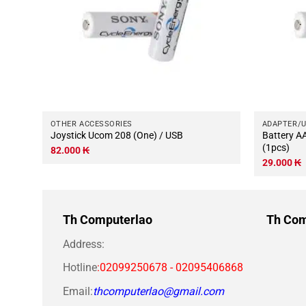
OTHER ACCESSORIES
ADAPTER/
Joystick Ucom 208 (One) / USB
Battery A
(1pcs)
82.000
₭
29.000
₭
Th Computerlao
Th Com
Address:
Hotline
:02099250678 - 02095406868
Email:
thcomputerlao@gmail.com