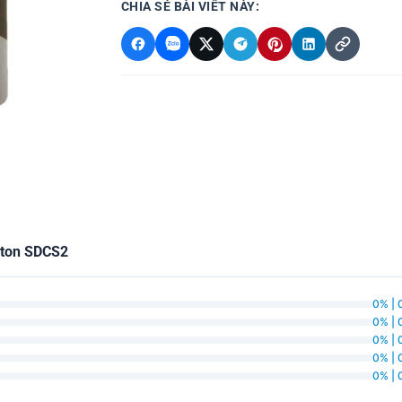
CHIA SẺ BÀI VIẾT NÀY:
ston SDCS2
0% | 
0% | 
0% | 
0% | 
0% | 