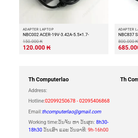
ADAPTER LAPTOP
ADAPTER 
NBC002 ACER-19V-3.42A-5.5×1.7-
N
150.000
₭
800.000
₭
Giá
Giá
Giá
120.000
₭
685.0
gốc
hiện
gốc
là:
tại
là:
150.000 ₭.
là:
800.000 ₭
120.000 ₭.
Th Computerlao
Th Com
Address:
Hotline
:02099250678 - 02095406868
Email:
thcomputerlao@gmail.com
Working time:ວັນຈັນ ຫາ ວັນສຸກ:
8h30-
18h30
ວັນເສົາ ແລະ ວັນອາທີ:
9h-16h00