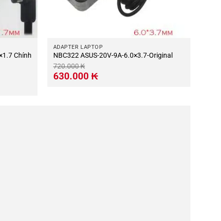
ADAPTER LAPTOP
1.7 Chính
NBC322 ASUS-20V-9A-6.0×3.7-Original
720.000
₭
Giá
Giá
630.000
₭
gốc
hiện
là:
tại
720.000 ₭.
là:
630.000 ₭.