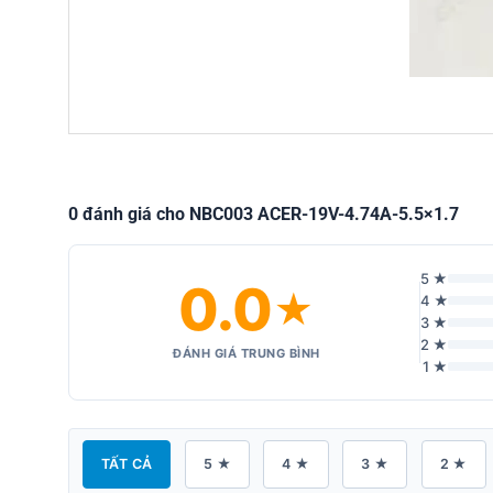
0 đánh giá cho NBC003 ACER-19V-4.74A-5.5×1.7
5 ★
0.0
★
4 ★
3 ★
2 ★
ĐÁNH GIÁ TRUNG BÌNH
1 ★
TẤT CẢ
5 ★
4 ★
3 ★
2 ★