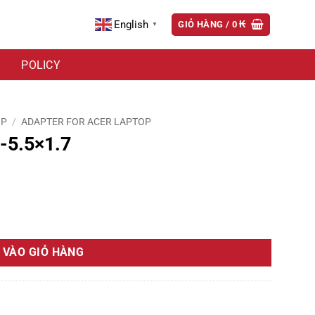
English
GIỎ HÀNG /
0
₭
▼
POLICY
OP
/
ADAPTER FOR ACER LAPTOP
-5.5×1.7
 VÀO GIỎ HÀNG