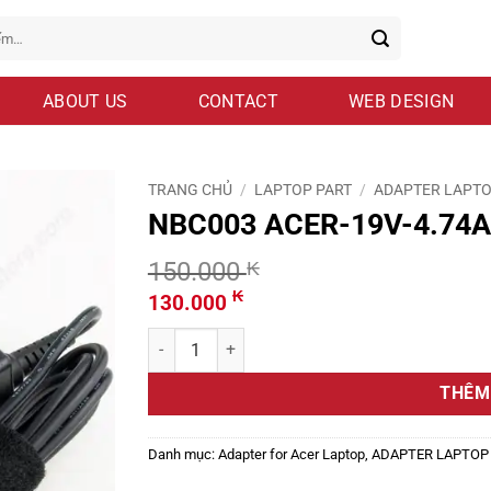
ABOUT US
CONTACT
WEB DESIGN
TRANG CHỦ
/
LAPTOP PART
/
ADAPTER LAPT
NBC003 ACER-19V-4.74A
150.000
₭
Giá
Giá
₭
130.000
gốc
hiện
NBC003 ACER-19V-4.74A-5.5x1.7 số lượng
là:
tại
150.000 ₭.
là:
THÊM
130.000 ₭.
Danh mục:
Adapter for Acer Laptop
,
ADAPTER LAPTOP