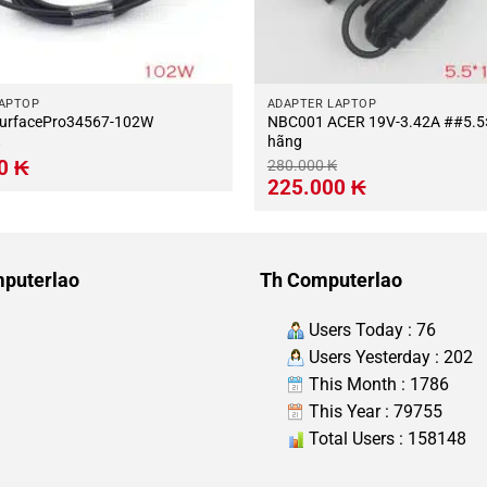
LAPTOP
ADAPTER LAPTOP
BC837 SurfacePro34567-102W
NBC001 ACER 19V-3.42A ##5.5×
hãng
Giá
00
₭
280.000
₭
hiện
Giá
Giá
225.000
₭
tại
gốc
hiện
.
là:
là:
tại
685.000 ₭.
280.000 ₭.
là:
225.000 ₭.
puterlao
Th Computerlao
Users Today : 76
Users Yesterday : 202
This Month : 1786
This Year : 79755
Total Users : 158148