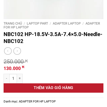
TRANG CHỦ
/
LAPTOP PART
/
ADAPTER LAPTOP
/
ADAPTER
FOR HP LAPTOP
NBC102 HP-18.5V-3.5A-7.4×5.0-Needle-
NBC102
250.000
₭
Giá
Giá
₭
130.000
gốc
hiện
NBC102 HP-18.5V-3.5A-7.4x5.0-Needle-NBC102 số lượng
là:
tại
250.000 ₭.
là:
THÊM VÀO GIỎ HÀNG
130.000 ₭.
Danh mục:
ADAPTER FOR HP LAPTOP