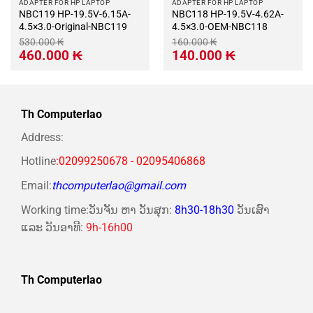
ADAPTER FOR HP LAPTOP
ADAPTER FOR HP LAPTOP
NBC119 HP-19.5V-6.15A-
NBC118 HP-19.5V-4.62A-
4.5×3.0-Original-NBC119
4.5×3.0-OEM-NBC118
530.000
₭
160.000
₭
Giá
Giá
Giá
Giá
460.000
₭
140.000
₭
gốc
hiện
gốc
hiện
là:
tại
là:
tại
530.000 ₭.
là:
160.000 ₭.
là:
460.000 ₭.
140.000 ₭.
Th Computerlao
Address:
Hotline
:02099250678 - 02095406868
Email:
thcomputerlao@gmail.com
Working time:ວັນຈັນ ຫາ ວັນສຸກ:
8h30-18h30
ວັນເສົາ
ແລະ ວັນອາທີ:
9h-16h00
Th Computerlao