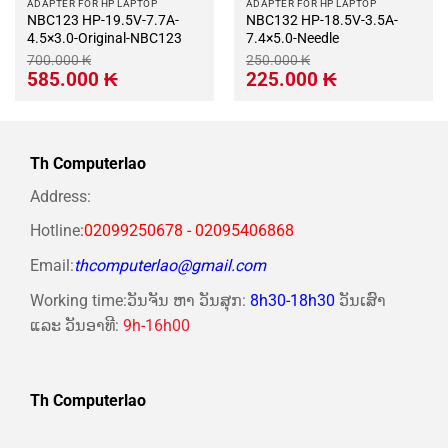
ADAPTER FOR HP LAPTOP
ADAPTER FOR HP LAPTOP
NBC123 HP-19.5V-7.7A-
NBC132 HP-18.5V-3.5A-
4.5×3.0-Original-NBC123
7.4×5.0-Needle
700.000
₭
250.000
₭
Giá
Giá
Giá
Giá
585.000
₭
225.000
₭
gốc
hiện
gốc
hiện
là:
tại
là:
tại
700.000 ₭.
là:
250.000 ₭.
là:
585.000 ₭.
225.000 ₭.
Th Computerlao
Address:
Hotline
:02099250678 - 02095406868
Email:
thcomputerlao@gmail.com
Working time:ວັນຈັນ ຫາ ວັນສຸກ:
8h30-18h30
ວັນເສົາ
ແລະ ວັນອາທີ:
9h-16h00
Th Computerlao