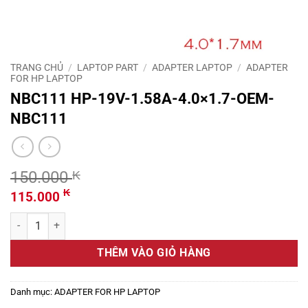
TRANG CHỦ
/
LAPTOP PART
/
ADAPTER LAPTOP
/
ADAPTER
FOR HP LAPTOP
NBC111 HP-19V-1.58A-4.0×1.7-OEM-
NBC111
150.000
₭
Giá
Giá
₭
115.000
gốc
hiện
NBC111 HP-19V-1.58A-4.0x1.7-OEM-NBC111 số lượng
là:
tại
150.000 ₭.
là:
THÊM VÀO GIỎ HÀNG
115.000 ₭.
Danh mục:
ADAPTER FOR HP LAPTOP