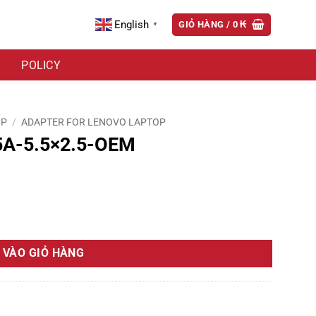
English
GIỎ HÀNG /
0
₭
▼
POLICY
OP
/
ADAPTER FOR LENOVO LAPTOP
A-5.5×2.5-OEM
ng
 VÀO GIỎ HÀNG