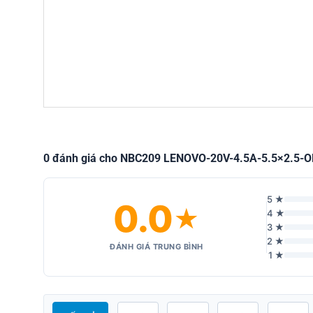
0 đánh giá cho NBC209 LENOVO-20V-4.5A-5.5×2.5-
5 ★
0.0
★
4 ★
3 ★
2 ★
ĐÁNH GIÁ TRUNG BÌNH
1 ★