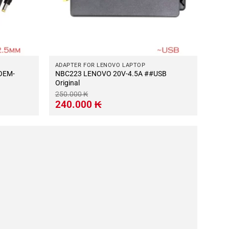
ADAPTER FOR LENOVO LAPTOP
NBC223 LENOVO 20V-4.5A ##USB
Original
250.000
₭
Giá
Giá
240.000
₭
gốc
hiện
là:
tại
250.000 ₭.
là:
240.000 ₭.