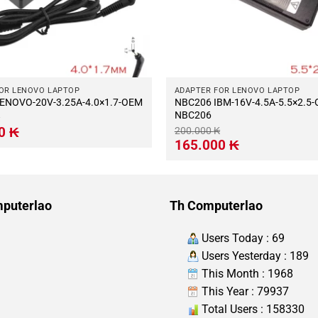
OR LENOVO LAPTOP
ADAPTER FOR LENOVO LAPTOP
BC233 LENOVO-20V-3.25A-4.0×1.7-OEM
NBC206 IBM-16V-4.5A-5.5×2.5-OEM-
NBC206
Giá
00
₭
200.000
₭
hiện
Giá
Giá
165.000
₭
tại
gốc
hiện
.
là:
là:
tại
140.000 ₭.
200.000 ₭.
là:
165.000 ₭.
puterlao
Th Computerlao
Users Today : 69
Users Yesterday : 189
This Month : 1968
This Year : 79937
Total Users : 158330