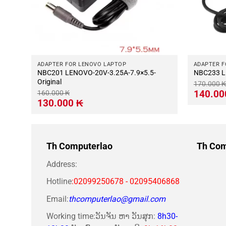
ADAPTER FOR LENOVO LAPTOP
ADAPTER F
nal
NBC201 LENOVO-20V-3.25A-7.9×5.5-
N
Original
170.000
₭
Giá
140.0
160.000
₭
gốc
Giá
Giá
130.000
₭
là:
gốc
hiện
170.000 ₭
là:
tại
160.000 ₭.
là:
130.000 ₭.
Th Computerlao
Th Com
Address:
Hotline
:02099250678 - 02095406868
Email:
thcomputerlao@gmail.com
Working time:ວັນຈັນ ຫາ ວັນສຸກ:
8h30-