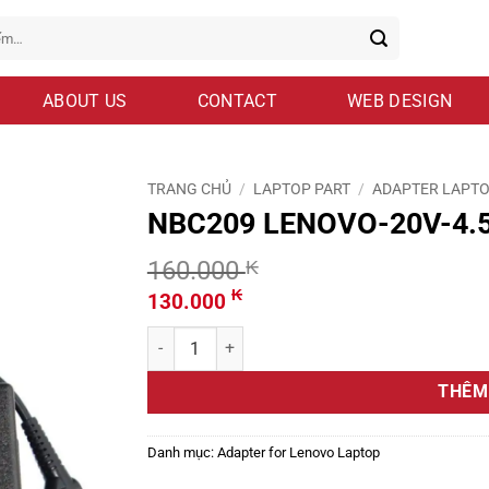
ABOUT US
CONTACT
WEB DESIGN
TRANG CHỦ
/
LAPTOP PART
/
ADAPTER LAPT
NBC209 LENOVO-20V-4.5
160.000
₭
Giá
Giá
₭
130.000
gốc
hiện
NBC209 LENOVO-20V-4.5A-5.5x2.5-OEM số lượ
là:
tại
160.000 ₭.
là:
THÊM
130.000 ₭.
Danh mục:
Adapter for Lenovo Laptop