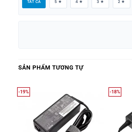
TẤT CẢ
5 ★
4 ★
3 ★
2 ★
SẢN PHẨM TƯƠNG TỰ
-19%
-18%