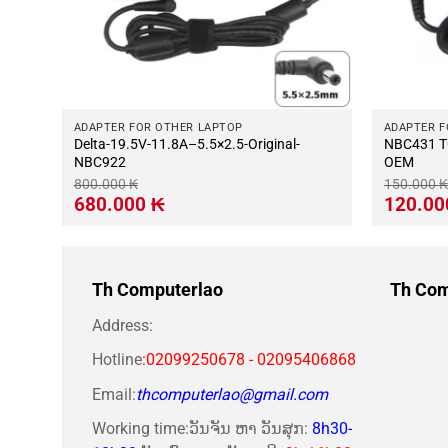
ADAPTER FOR OTHER LAPTOP
ADAPTER F
Delta-19.5V-11.8A–5.5×2.5-Original-
NBC431 T
NBC922
OEM
800.000
₭
150.000
₭
Giá
Giá
Giá
680.000
₭
120.0
gốc
hiện
gốc
là:
tại
là:
800.000 ₭.
là:
150.000 ₭
680.000 ₭.
Th Computerlao
Th Com
Address:
Hotline
:02099250678 - 02095406868
Email:
thcomputerlao@gmail.com
Working time:ວັນຈັນ ຫາ ວັນສຸກ:
8h30-