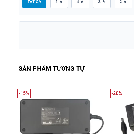
TẤT CẢ
5 ★
4 ★
3 ★
2 ★
SẢN PHẨM TƯƠNG TỰ
-15%
-20%