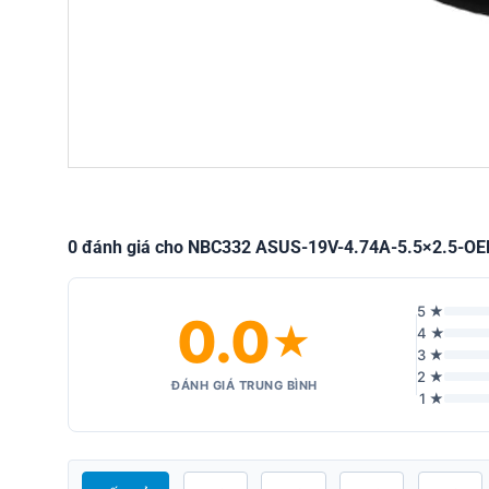
0 đánh giá cho NBC332 ASUS-19V-4.74A-5.5×2.5-O
5 ★
0.0
★
4 ★
3 ★
2 ★
ĐÁNH GIÁ TRUNG BÌNH
1 ★