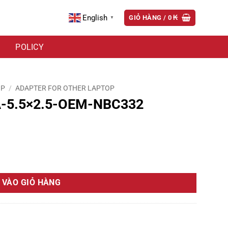
English
GIỎ HÀNG /
0
₭
▼
POLICY
OP
/
ADAPTER FOR OTHER LAPTOP
-5.5×2.5-OEM-NBC332
số lượng
 VÀO GIỎ HÀNG