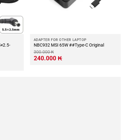
ADAPTER FOR OTHER LAPTOP
NBC932 MSI 65W ##Type-C Original
300.000
₭
Giá
Giá
240.000
₭
gốc
hiện
là:
tại
300.000 ₭.
là:
240.000 ₭.