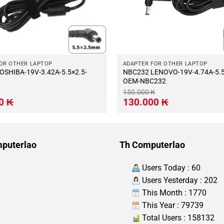
OR OTHER LAPTOP
ADAPTER FOR OTHER LAPTOP
OSHIBA-19V-3.42A-5.5×2.5-
NBC232 LENOVO-19V-4.74A-5.5×2.5-
OEM-NBC232
150.000
₭
Giá
Giá
Giá
00
₭
130.000
₭
hiện
gốc
hiện
tại
là:
tại
.
là:
150.000 ₭.
là:
120.000 ₭.
130.000 ₭.
puterlao
Th Computerlao
Users Today : 60
Users Yesterday : 202
This Month : 1770
This Year : 79739
Total Users : 158132