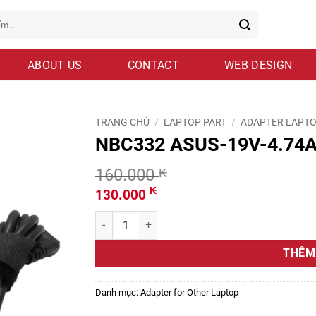
ABOUT US
CONTACT
WEB DESIGN
TRANG CHỦ
/
LAPTOP PART
/
ADAPTER LAPT
NBC332 ASUS-19V-4.74A
160.000
₭
Giá
Giá
₭
130.000
gốc
hiện
NBC332 ASUS-19V-4.74A-5.5x2.5-OEM-NBC332 
là:
tại
160.000 ₭.
là:
THÊM
130.000 ₭.
Danh mục:
Adapter for Other Laptop