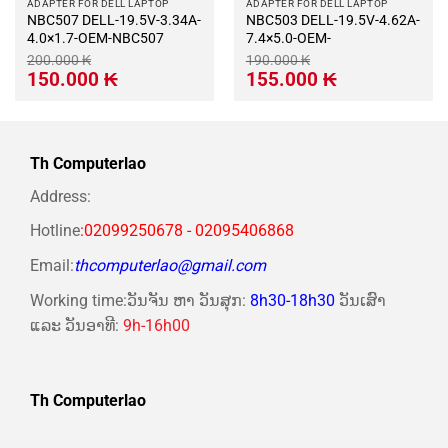
ADAPTER FOR DELL LAPTOP
ADAPTER FOR DELL LAPTOP
NBC507 DELL-19.5V-3.34A-
NBC503 DELL-19.5V-4.62A-
4.0×1.7-OEM-NBC507
7.4×5.0-OEM-
200.000
₭
190.000
₭
Giá
Giá
Giá
Giá
150.000
₭
155.000
₭
gốc
hiện
gốc
hiện
là:
tại
là:
tại
200.000 ₭.
là:
190.000 ₭.
là:
150.000 ₭.
155.000 ₭.
Th Computerlao
Address:
Hotline
:02099250678 - 02095406868
Email:
thcomputerlao@gmail.com
Working time:ວັນຈັນ ຫາ ວັນສຸກ:
8h30-18h30
ວັນເສົາ
ແລະ ວັນອາທີ:
9h-16h00
Th Computerlao