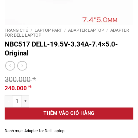
TRANG CHỦ
/
LAPTOP PART
/
ADAPTER LAPTOP
/
ADAPTER
FOR DELL LAPTOP
NBC517 DELL-19.5V-3.34A-7.4×5.0-
Original
300.000
₭
Giá
Giá
₭
240.000
gốc
hiện
NBC517 DELL-19.5V-3.34A-7.4x5.0-Original số lượng
là:
tại
300.000 ₭.
là:
THÊM VÀO GIỎ HÀNG
240.000 ₭.
Danh mục:
Adapter for Dell Laptop