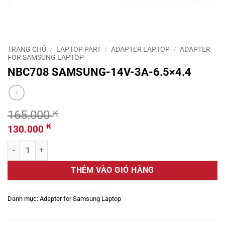
TRANG CHỦ
/
LAPTOP PART
/
ADAPTER LAPTOP
/
ADAPTER
FOR SAMSUNG LAPTOP
NBC708 SAMSUNG-14V-3A-6.5×4.4
165.000
₭
Giá
Giá
₭
130.000
gốc
hiện
NBC708 SAMSUNG-14V-3A-6.5x4.4 số lượng
là:
tại
165.000 ₭.
là:
THÊM VÀO GIỎ HÀNG
130.000 ₭.
Danh mục:
Adapter for Samsung Laptop