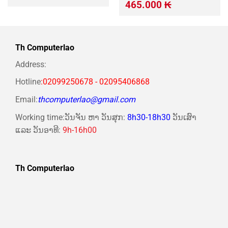
gốc
hiện
Giá
Giá
465.000
₭
là:
tại
gốc
hiện
430.000 ₭.
là:
là:
tại
375.000 ₭.
600.000 ₭.
là:
465.000 ₭.
Th Computerlao
Address:
Hotline
:02099250678 - 02095406868
Email:
thcomputerlao@gmail.com
Working time:ວັນຈັນ ຫາ ວັນສຸກ:
8h30-18h30
ວັນເສົາ
ແລະ ວັນອາທີ:
9h-16h00
Th Computerlao