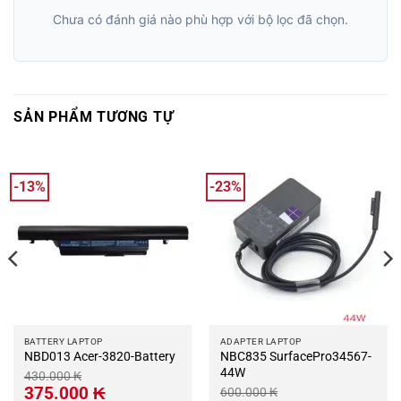
Chưa có đánh giá nào phù hợp với bộ lọc đã chọn.
SẢN PHẨM TƯƠNG TỰ
-13%
-23%
BATTERY LAPTOP
ADAPTER LAPTOP
NBD013 Acer-3820-Battery
NBC835 SurfacePro34567-
44W
430.000
₭
Giá
Giá
375.000
₭
600.000
₭