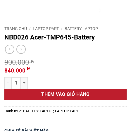
TRANG CHỦ
/
LAPTOP PART
/
BATTERY LAPTOP
NBD026 Acer-TMP645-Battery
900.000
₭
Giá
Giá
₭
840.000
gốc
hiện
NBD026 Acer-TMP645-Battery số lượng
là:
tại
900.000 ₭.
là:
THÊM VÀO GIỎ HÀNG
840.000 ₭.
Danh mục:
BATTERY LAPTOP
,
LAPTOP PART
CHIA SẺ BÀI VIẾT NÀY: