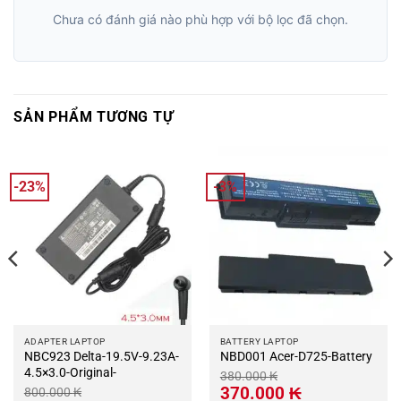
Chưa có đánh giá nào phù hợp với bộ lọc đã chọn.
SẢN PHẨM TƯƠNG TỰ
-23%
-3%
ADAPTER LAPTOP
BATTERY LAPTOP
NBC923 Delta-19.5V-9.23A-
NBD001 Acer-D725-Battery
4.5×3.0-Original-
380.000
₭
Giá
Giá
370.000
₭
800.000
₭