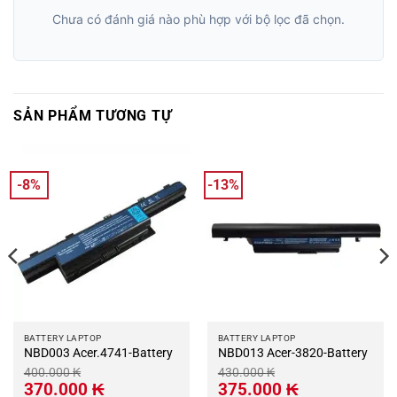
Chưa có đánh giá nào phù hợp với bộ lọc đã chọn.
SẢN PHẨM TƯƠNG TỰ
-8%
-13%
BATTERY LAPTOP
BATTERY LAPTOP
NBD003 Acer.4741-Battery
NBD013 Acer-3820-Battery
400.000
₭
430.000
₭
Giá
Giá
Giá
Giá
370.000
₭
375.000
₭