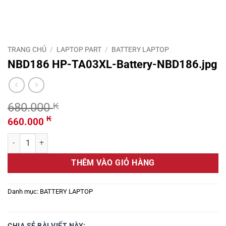
TRANG CHỦ
/
LAPTOP PART
/
BATTERY LAPTOP
NBD186 HP-TA03XL-Battery-NBD186.jpg
680.000
₭
Giá
Giá
₭
660.000
gốc
hiện
NBD186 HP-TA03XL-Battery-NBD186.jpg số lượng
là:
tại
680.000 ₭.
là:
THÊM VÀO GIỎ HÀNG
660.000 ₭.
Danh mục:
BATTERY LAPTOP
CHIA SẺ BÀI VIẾT NÀY: