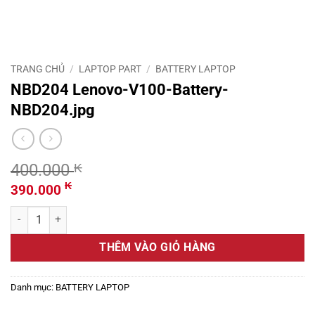
TRANG CHỦ
/
LAPTOP PART
/
BATTERY LAPTOP
NBD204 Lenovo-V100-Battery-
NBD204.jpg
400.000
₭
Giá
Giá
₭
390.000
gốc
hiện
NBD204 Lenovo-V100-Battery-NBD204.jpg số lượng
là:
tại
400.000 ₭.
là:
THÊM VÀO GIỎ HÀNG
390.000 ₭.
Danh mục:
BATTERY LAPTOP