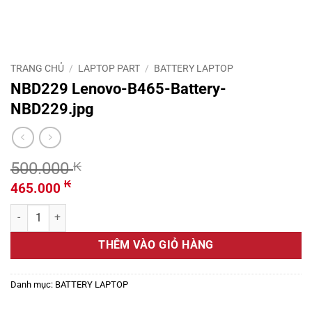
TRANG CHỦ
/
LAPTOP PART
/
BATTERY LAPTOP
NBD229 Lenovo-B465-Battery-
NBD229.jpg
500.000
₭
Giá
Giá
₭
465.000
gốc
hiện
NBD229 Lenovo-B465-Battery-NBD229.jpg số lượng
là:
tại
500.000 ₭.
là:
THÊM VÀO GIỎ HÀNG
465.000 ₭.
Danh mục:
BATTERY LAPTOP