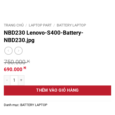
TRANG CHỦ
/
LAPTOP PART
/
BATTERY LAPTOP
NBD230 Lenovo-S400-Battery-
NBD230.jpg
750.000
₭
Giá
Giá
₭
690.000
gốc
hiện
NBD230 Lenovo-S400-Battery-NBD230.jpg số lượng
là:
tại
750.000 ₭.
là:
THÊM VÀO GIỎ HÀNG
690.000 ₭.
Danh mục:
BATTERY LAPTOP