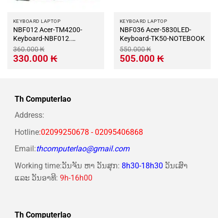
KEYBOARD LAPTOP
KEYBOARD LAPTOP
NBF012 Acer-TM4200-
NBF036 Acer-5830LED-
Keyboard-NBF012.
Keyboard-TK50-NOTEBOOK
NOTEBOOK
360.000
₭
550.000
₭
Giá
Giá
Giá
Giá
330.000
₭
505.000
₭
gốc
hiện
gốc
hiện
là:
tại
là:
tại
360.000 ₭.
là:
550.000 ₭.
là:
330.000 ₭.
505.000 ₭.
Th Computerlao
Address:
Hotline
:02099250678 - 02095406868
Email:
thcomputerlao@gmail.com
Working time:ວັນຈັນ ຫາ ວັນສຸກ:
8h30-18h30
ວັນເສົາ
ແລະ ວັນອາທີ:
9h-16h00
Th Computerlao