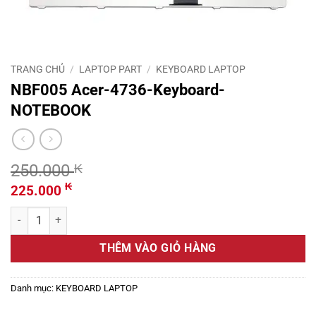
TRANG CHỦ
/
LAPTOP PART
/
KEYBOARD LAPTOP
NBF005 Acer-4736-Keyboard-
NOTEBOOK
250.000
₭
Giá
Giá
₭
225.000
gốc
hiện
NBF005 Acer-4736-Keyboard- NOTEBOOK số lượng
là:
tại
250.000 ₭.
là:
THÊM VÀO GIỎ HÀNG
225.000 ₭.
Danh mục:
KEYBOARD LAPTOP