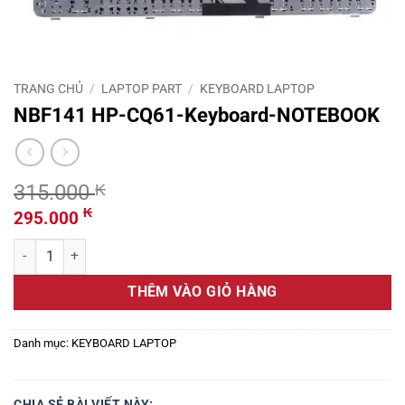
TRANG CHỦ
/
LAPTOP PART
/
KEYBOARD LAPTOP
NBF141 HP-CQ61-Keyboard-NOTEBOOK
315.000
₭
Giá
Giá
₭
295.000
gốc
hiện
NBF141 HP-CQ61-Keyboard-NOTEBOOK số lượng
là:
tại
315.000 ₭.
là:
THÊM VÀO GIỎ HÀNG
295.000 ₭.
Danh mục:
KEYBOARD LAPTOP
CHIA SẺ BÀI VIẾT NÀY: