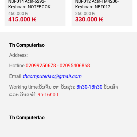
NBF014 Acer-6292-
NBF012 Acer-TM4200-
Keyboard-NOTEBOOK
Keyboard-NBF012.
NOTEBOOK
460.000
₭
360.000
₭
Giá
Giá
Giá
Giá
415.000
₭
330.000
₭
gốc
hiện
gốc
hiện
là:
tại
là:
tại
460.000 ₭.
là:
360.000 ₭.
là:
415.000 ₭.
330.000 ₭.
Th Computerlao
Address:
Hotline
:02099250678 - 02095406868
Email:
thcomputerlao@gmail.com
Working time:ວັນຈັນ ຫາ ວັນສຸກ:
8h30-18h30
ວັນເສົາ
ແລະ ວັນອາທີ:
9h-16h00
Th Computerlao