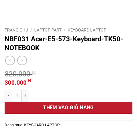
TRANG CHỦ
/
LAPTOP PART
/
KEYBOARD LAPTOP
NBF031 Acer-E5-573-Keyboard-TK50-
NOTEBOOK
320.000
₭
Giá
Giá
₭
300.000
gốc
hiện
NBF031 Acer-E5-573-Keyboard-TK50-NOTEBOOK số lượng
là:
tại
320.000 ₭.
là:
THÊM VÀO GIỎ HÀNG
300.000 ₭.
Danh mục:
KEYBOARD LAPTOP