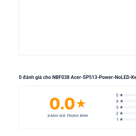
0 đánh giá cho NBF038 Acer-SP513-Power-NoLED-
5 ★
0.0
★
4 ★
3 ★
2 ★
ĐÁNH GIÁ TRUNG BÌNH
1 ★