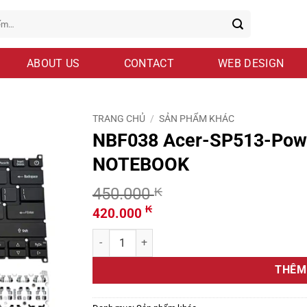
ABOUT US
CONTACT
WEB DESIGN
TRANG CHỦ
/
SẢN PHẨM KHÁC
NBF038 Acer-SP513-Pow
NOTEBOOK
450.000
₭
Giá
Giá
₭
420.000
gốc
hiện
NBF038 Acer-SP513-Power-NoLED-Keyboard-N
là:
tại
450.000 ₭.
là:
THÊM
420.000 ₭.