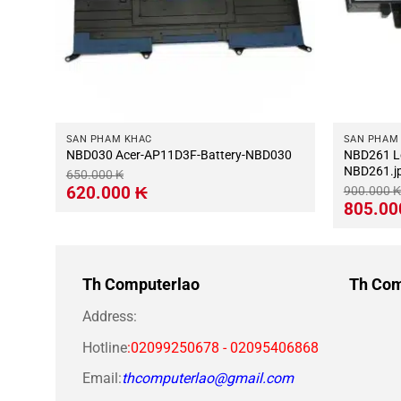
SẢN PHẨM KHÁC
SẢN PHẨM
NBD030 Acer-AP11D3F-Battery-NBD030
NBD261 Lenovo-L12S6A01-Battery-
NBD261.j
650.000
₭
Giá
Giá
620.000
₭
900.000
₭
gốc
hiện
Giá
805.0
là:
tại
gốc
650.000 ₭.
là:
là:
620.000 ₭.
900.000 ₭
Th Computerlao
Th Com
Address:
Hotline
:02099250678 - 02095406868
Email:
thcomputerlao@gmail.com