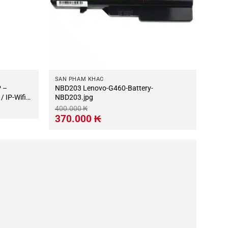
SẢN PHẨM KHÁC
NBD203 Lenovo-G460-Battery-
 IP-Wifi
NBD203.jpg
400.000
₭
Giá
Giá
370.000
₭
gốc
hiện
là:
tại
400.000 ₭.
là:
370.000 ₭.