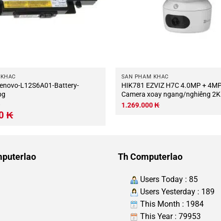
 KHÁC
SẢN PHẨM KHÁC
HIK781 EZVIZ H7C 4.0MP + 4MP –
pg
Camera xoay ngang/nghiêng 2K /
EZVIZ H7C (Bao gồm Mic, Loa)
1.269.000
₭
Giá
00
₭
hiện
tại
.
là:
805.000 ₭.
puterlao
Th Computerlao
Users Today : 85
Users Yesterday : 189
This Month : 1984
This Year : 79953