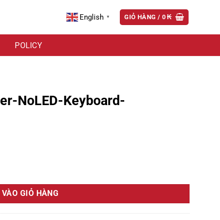
English
GIỎ HÀNG /
0
₭
▼
POLICY
er-NoLED-Keyboard-
OTEBOOK số lượng
 VÀO GIỎ HÀNG