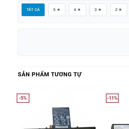
TẤT CẢ
5 ★
4 ★
3 ★
2 ★
SẢN PHẨM TƯƠNG TỰ
-5%
-11%