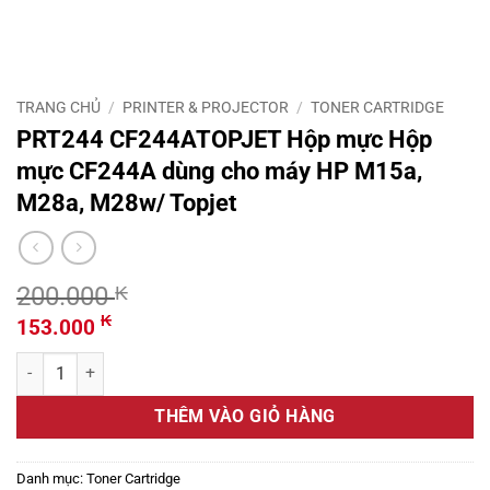
TRANG CHỦ
/
PRINTER & PROJECTOR
/
TONER CARTRIDGE
PRT244 CF244ATOPJET Hộp mực Hộp
mực CF244A dùng cho máy HP M15a,
M28a, M28w/ Topjet
200.000
₭
Giá
Giá
₭
153.000
gốc
hiện
PRT244 CF244ATOPJET Hộp mực Hộp mực CF244A dùng cho máy HP 
là:
tại
200.000 ₭.
là:
THÊM VÀO GIỎ HÀNG
153.000 ₭.
Danh mục:
Toner Cartridge