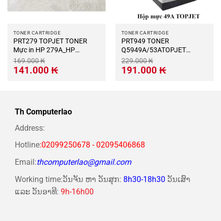
TONER CARTRIDGE
TONER CARTRIDGE
PRT279 TOPJET TONER
PRT949 TONER
Mực in HP 279A_HP
Q5949A/53ATOPJET
LaserJet Pro M12w / M12a
Q5949A/53A HP LaserJet
169.000
₭
229.000
₭
/ M26a / M26nw
1160/1320/3390/3392,
Giá
Giá
Giá
Giá
141.000
₭
191.000
₭
gốc
hiện
gốc
hiện
Canon LBP 3300 (EP
là:
tại
là:
tại
308)HP LaserJet
169.000 ₭.
là:
229.000 ₭.
là:
141.000 ₭.
191.000 ₭.
P2014/P2015/P2015/M2727,
Canon LBP 3370/3310 (EP
Th Computerlao
315)
Address:
Hotline
:02099250678 - 02095406868
Email:
thcomputerlao@gmail.com
Working time:ວັນຈັນ ຫາ ວັນສຸກ:
8h30-18h30
ວັນເສົາ
ແລະ ວັນອາທີ:
9h-16h00