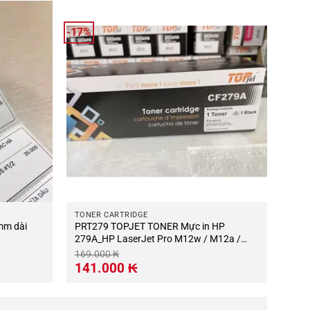
-17%
TONER CARTRIDGE
mm dài
PRT279 TOPJET TONER Mực in HP
279A_HP LaserJet Pro M12w / M12a /
M26a / M26nw
169.000
₭
Giá
Giá
141.000
₭
gốc
hiện
là:
tại
169.000 ₭.
là:
141.000 ₭.