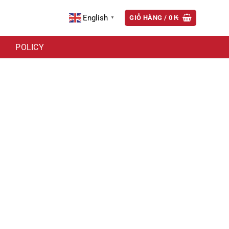
English
GIỎ HÀNG /
0
₭
▼
POLICY