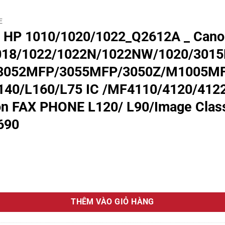
E
HP 1010/1020/1022_Q2612A _ Cano
1018/1022/1022N/1022NW/1020/301
052MFP/3055MFP/3050Z/M1005MFP,
140/L160/L75 IC /MF4110/4120/412
on FAX PHONE L120/ L90/Image Clas
690
 Canon 2900_303/FX9_TH_TOPJET HP Laserjet 1010/1012/1015/101
THÊM VÀO GIỎ HÀNG