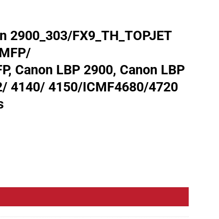
n 2900_303/FX9_TH_TOPJET
5MFP/
 Canon LBP 2900, Canon LBP
2/ 4140/ 4150/ICMF4680/4720
s
8/1022/1022N/1022NW/1020/3015MFP/ 3020MFP/3030MFP/3050MFP/30