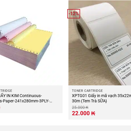
-12%
TRIDGE
TONER CARTRIDGE
XPTG01 Giấy in mã vạch 35x22
ss-Paper-241x280mm-3PLY-
30m (Tem Trà SỮA}
₭
25.000
₭
Giá
Giá
22.000
₭
gốc
hiện
là:
tại
25.000 ₭.
là:
22.000 ₭.