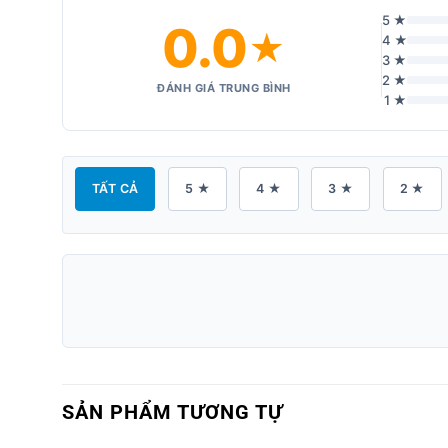
5 ★
0.0
★
4 ★
3 ★
2 ★
ĐÁNH GIÁ TRUNG BÌNH
1 ★
TẤT CẢ
5 ★
4 ★
3 ★
2 ★
SẢN PHẨM TƯƠNG TỰ