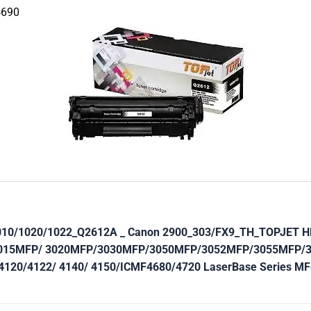
4690
10/1020/1022_Q2612A _ Canon 2900_303/FX9_TH_TOPJET HP
3015MFP/ 3020MFP/3030MFP/3050MFP/3052MFP/3055MFP/30
4120/4122/ 4140/ 4150/ICMF4680/4720 LaserBase Series M