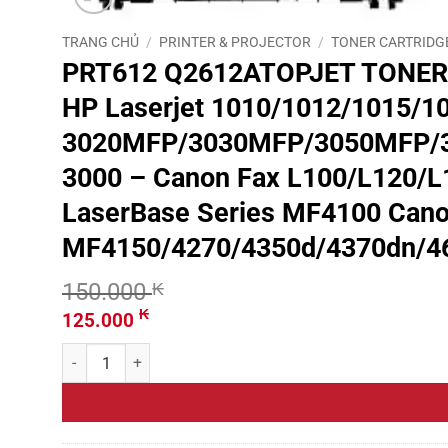
TRANG CHỦ
/
PRINTER & PROJECTOR
/
TONER CARTRIDG
PRT612 Q2612ATOPJET TONER 
HP Laserjet 1010/1012/1015/
3020MFP/3030MFP/3050MFP/3
3000 – Canon Fax L100/L120/L
LaserBase Series MF4100 Can
MF4150/4270/4350d/4370dn/4
150.000
₭
Giá
Giá
₭
125.000
gốc
hiện
PRT612 Q2612ATOPJET TONER HP 1010/1020/1022_Q2612A _
là:
tại
150.000 ₭.
là:
125.000 ₭.