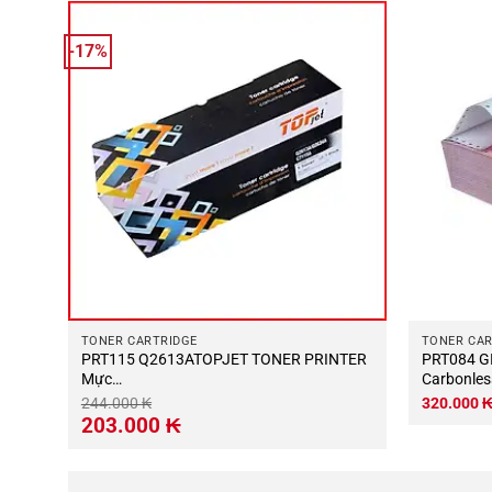
-17%
TONER CARTRIDGE
TONER CAR
PRT115 Q2613ATOPJET TONER PRINTER
PRT084 GIẤY IN KIM Continuous-
chip)
Mực
Carbonle
Q2613A/2624A/C7115A/1000/1200/1220/1300
800set
244.000
₭
320.000
TH TOPJET
Giá
Giá
203.000
₭
gốc
hiện
là:
tại
244.000 ₭.
là:
203.000 ₭.