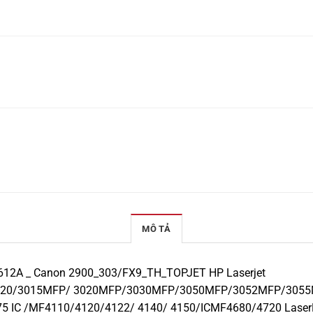
MÔ TẢ
2A _ Canon 2900_303/FX9_TH_TOPJET HP Laserjet
020/3015MFP/ 3020MFP/3030MFP/3050MFP/3052MFP/3055M
5 IC /MF4110/4120/4122/ 4140/ 4150/ICMF4680/4720 Laser