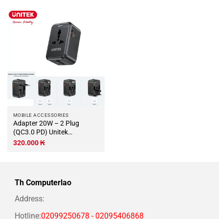
MOBILE ACCESSORIES
Adapter 20W – 2 Plug
(QC3.0 PD) Unitek
P1120ABK01 (Full type
320.000
₭
Plug)
Th Computerlao
Address:
Hotline
:02099250678 - 02095406868